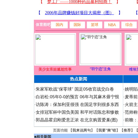
体育图吧
国内
国际
篮球
综合
NBA
“羽宁恋”主角
美少女库娃尴尬性事
维埃
热点新闻
·
朱家军欧战“保零球” 国足05收官战交白卷
·
姚明陷
·
白岩松:05年0-0的预言 06年与其麻木毋宁恨
·
麦蒂前
·
访陈涛：保加利亚很强 在国足学到很多东西
·
火箭主
·
女排冠军杯中国负美国 和平对话陈忠和惨败
·
范帅称
·
郭晶晶霍启刚爱意正浓 在北京购置爱巢(图)
·
前瞻：
页面功能 【
我来说两句
】【
我要“揪”错
】【
推荐
】
■
相关新闻