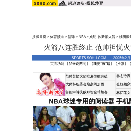
搜狐首页
>
体育频道
>
篮球
>
NBA
>
姚明-休斯顿火箭
>
姚明聚
火箭八连胜终止 范帅担忧
SPORTS.SOHU.COM 2005年2
页面功能 【
我来说两句
】【
我要“揪”错
】【
推荐
】
林志玲裸
范帅苦恼火箭唯麦蒂敢突破
大师杯组委会炮轰阿加西
张靓颖穿
鲁能申诉失败郑智全球禁赛
林忆莲女
NBA球迷专用的阅读器
手机