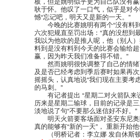
板，但是姚明似乎更为自己队没有赢
耿于怀。他叹了一口气，似乎是对今
憾“忘记吧，明天又是新的一天。”
今晚的比赛姚明有两个“没有料到
六次犯规直至罚出场：“真的没想到
我以为他吹的是推人呢，他（别人）
料到是没有料到今天的比赛会输给超
赢，因为昨天我们准备得不错。”
然而姚明很快调整了自己的情绪
及是否已经考虑到季后赛时如果再次
摇摇头，认真地说“我们现在主要考
的马刺。”
有记者提出 “星期二对火箭队来说
历来是星期二输球，目前的记录是三
淡地说了句“不要那么迷信好不好。”
明天火箭要客场面对圣安东尼奥
真的能够有“新的一天”， 重新开始
（明桥记者：李立娜 发自休斯