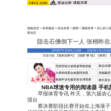
搜狐首页
>
体育频道
>
综合体育
>
棋牌
>
围棋世界
>
农心杯三
新动态
阻击石佛倒下一人 张栩昨
SPORTS.SOHU.COM 2005年2月24
页面功能 【
我来说两句
】【
我要“揪”错
】【
推荐
】
林志玲裸
范帅苦恼火箭唯麦蒂敢突破
大师杯组委会炮轰阿加西
张靓颖穿
鲁能申诉失败郑智全球禁赛
林忆莲女
NBA球迷专用的阅读器
手机
早报体育专讯 昨天，第六届农心
擂台
赛决赛阶段比赛开始在上海落子，