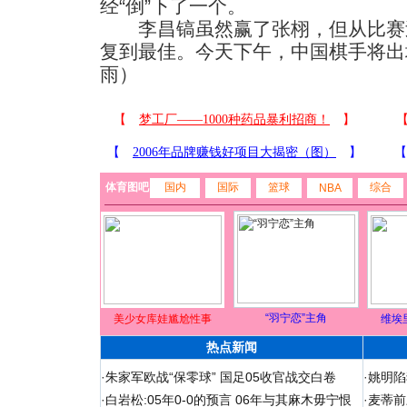
经“倒”下了一个。
李昌镐虽然赢了张栩，但从比赛
复到最佳。今天下午，中国棋手将出
雨）
体育图吧
国内
国际
篮球
综合
NBA
“羽宁恋”主角
美少女库娃尴尬性事
维埃
热点新闻
·
朱家军欧战“保零球” 国足05收官战交白卷
·
姚明陷
·
白岩松:05年0-0的预言 06年与其麻木毋宁恨
·
麦蒂前