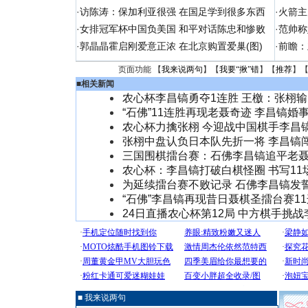
·
访陈涛：保加利亚很强 在国足学到很多东西
·
火箭主
·
女排冠军杯中国负美国 和平对话陈忠和惨败
·
范帅称
·
郭晶晶霍启刚爱意正浓 在北京购置爱巢(图)
·
前瞻：
页面功能 【
我来说两句
】【
我要“揪”错
】【
推荐
】
■
相关新闻
农心杯李昌镐勇夺1连胜 王檄：张栩
“石佛”11连胜再现老聂奇迹 李昌镐婚
农心杯力擒张栩 今迎战中国棋手李昌
张栩中盘认负日本队先折一将 李昌镐
三国围棋擂台赛：石佛李昌镐追平老聂
农心杯：李昌镐打破白棋怪圈 书写11
为延续擂台赛不败记录 石佛李昌镐发
“石佛”李昌镐再现昔日聂棋圣擂台赛1
24日直播农心杯第12局 中方棋手挑战
■ 我来说两句