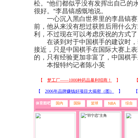
松。“他们都似乎没有发挥出自己的
很好。”李昌镐感慨地说。
一心沉入黑白世界里的李昌镐赛
前，他从来没有想过获胜后用什么方
利，不过现在可以考虑庆祝的方式了
在谈到对于中国棋手的建议时，
接近，只是中国棋手在国际大赛上表
的，只有经验更加非富了，中国棋手
本报特约记者陈小英
体育图吧
国内
国际
篮球
综合
NBA