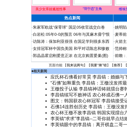
“羽宁恋”主角
美少女库娃尴尬性事
维埃
热点新闻
·
朱家军欧战“保零球” 国足05收官战交白卷
·
姚明陷
·
白岩松:05年0-0的预言 06年与其麻木毋宁恨
·
麦蒂前
·
访陈涛：保加利亚很强 在国足学到很多东西
·
火箭主
·
女排冠军杯中国负美国 和平对话陈忠和惨败
·
范帅称
·
郭晶晶霍启刚爱意正浓 在北京购置爱巢(图)
·
前瞻：
页面功能 【
我来说两句
】【
我要“揪”错
】【
推荐
】
■
相关新闻
应氏杯石佛看好常昊 李昌镐：婚姻与
“石佛”如释重负 李昌镐：王檄没发挥
王檄投子认输 李昌镐神话铸就擂台赛
李昌镐续写不败神话 农心杯成石佛一
图文：韩国获农心杯冠军 李昌镐接受
石佛14连胜创历史 李昌镐：王檄没发挥
农心杯王檄不敌李昌镐 韩国实现擂台六
李英镐“求求”李昌镐--二哥你就早点结
李英镐眼中的李昌镐：离开棋盘二哥