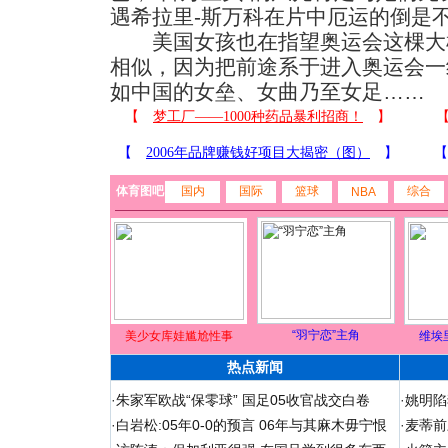
遇希拉里-斯万科在片中厄运的倒是
美国女孩也在指望奥运会这棵大
相似，因为把前途系于进入奥运会一
如中国的女垒、女曲乃至女足……
体育图吧
国内
国际
篮球
综合
NBA
“羽宁恋”主角
美少女库娃尴尬性事
维埃
热点新闻
·
朱家军欧战“保零球” 国足05收官战交白卷
·
姚明陷
·
白岩松:05年0-0的预言 06年与其麻木毋宁恨
·
麦蒂前