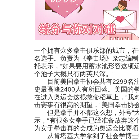
一个拥有众多拳击俱乐部的城市，在
名选手。负责为《拳击场》杂志编制
托表示，“如果要用蓄水池形容这项
个池子大概只有两英尺深。”
目前美国拳击协会共有2299名注
史最高峰2400人有所回落。美国的
在进入奥运会这根救命稻草上，“我对
击赛事有很高的期望，”美国拳击协
但是拳手并不都这么想，外号“大树
示，“有很多女拳手已经准备放弃这
为女子拳击真的会成为奥运会比赛项
从肯塔基大学拿到了社会学博士