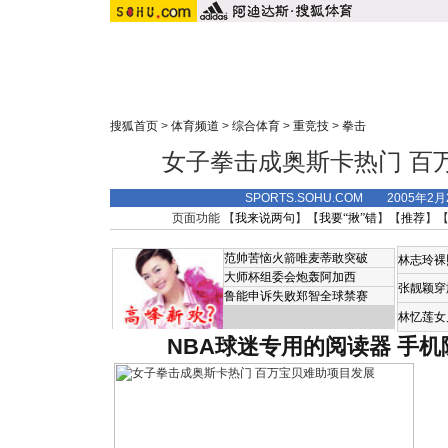
搜狐首页
>
体育频道
>
综合体育
>
重竞技
>
拳击
女子拳击成奥斯卡热门 百
SPORTS.SOHU.COM 2005年2
页面功能 【
我来说两句
】【
我要“揪”错
】【
推荐
】
范帅苦恼火箭唯麦蒂敢突破
林志玲裸
大师杯组委会炮轰阿加西
张靓颖穿
鲁能申诉失败郑智全球禁赛
林忆莲女
NBA球迷专用的阅读器
手机