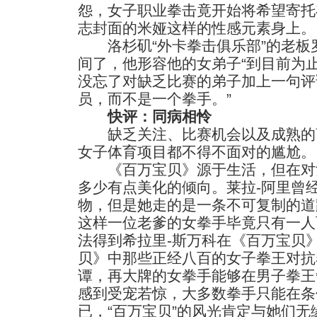
怨，女子职业拳击竟开始将希望寄托
志封面的米娅这样的性感元素身上。
洛杉矶“外卡拳击俱乐部”的老板
间了，他形容他的女弟子“到目前为
没忘了对缺乏比赛的弟子加上一句评
员，而不是一个拳手。”
快评：同病相怜
缺乏关注、比赛机会以及成熟的
女子体育项目都不得不面对的尴尬。
《百万宝贝》源于生活，但在对
多少有点美化的倾向。莱拉-阿里曾
物，但是她走的是一条不可复制的道
这样一位老爹的女拳手毕竟只有一人
法得到希拉里-斯万科在《百万宝贝
贝》中那些正经八百的女子拳王对抗
谭，再大牌的女拳手能够在男子拳王
感到受宠若惊，大多数拳手只能在条
已，“百万宝贝”的风光肯定与她们