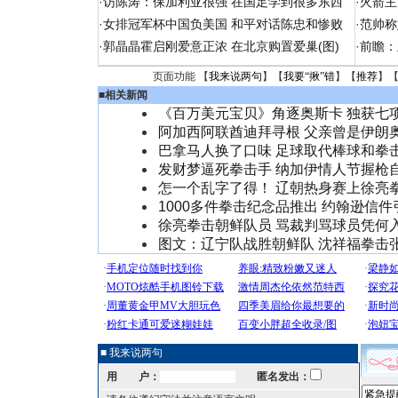
·
访陈涛：保加利亚很强 在国足学到很多东西
·
火箭主
·
女排冠军杯中国负美国 和平对话陈忠和惨败
·
范帅称
·
郭晶晶霍启刚爱意正浓 在北京购置爱巢(图)
·
前瞻：
页面功能 【
我来说两句
】【
我要“揪”错
】【
推荐
】
■
相关新闻
《百万美元宝贝》角逐奥斯卡 独获七
阿加西阿联酋迪拜寻根 父亲曾是伊朗
巴拿马人换了口味 足球取代棒球和拳
发财梦逼死拳击手 纳加伊情人节握枪
怎一个乱字了得！ 辽朝热身赛上徐亮
1000多件拳击纪念品推出 约翰逊信
徐亮拳击朝鲜队员 骂裁判骂球员凭何
图文：辽宁队战胜朝鲜队 沈祥福拳击
■ 我来说两句
用 户：
匿名发出：