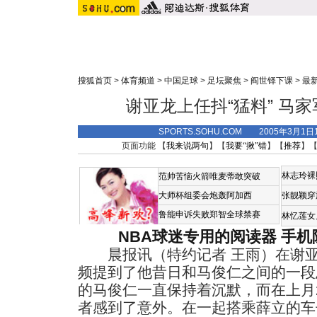
搜狐首页
>
体育频道
>
中国足球
>
足坛聚焦
>
阎世铎下课
>
最
谢亚龙上任抖“猛料” 马
SPORTS.SOHU.COM 2005年3月1
页面功能 【
我来说两句
】【
我要“揪”错
】【
推荐
】
林志玲裸
范帅苦恼火箭唯麦蒂敢突破
大师杯组委会炮轰阿加西
张靓颖穿
鲁能申诉失败郑智全球禁赛
林忆莲女
NBA球迷专用的阅读器
手机
晨报讯（特约记者 王雨）在谢亚
频提到了他昔日和马俊仁之间的一段
的马俊仁一直保持着沉默，而在上月
者感到了意外。在一起搭乘薛立的车