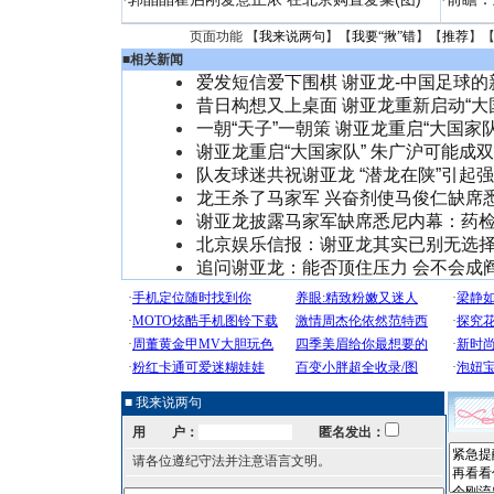
页面功能 【
我来说两句
】【
我要“揪”错
】【
推荐
】
■
相关新闻
爱发短信爱下围棋 谢亚龙-中国足球的
昔日构想又上桌面 谢亚龙重新启动“大
一朝“天子”一朝策 谢亚龙重启“大国家队
谢亚龙重启“大国家队” 朱广沪可能成
队友球迷共祝谢亚龙 “潜龙在陕”引起
龙王杀了马家军 兴奋剂使马俊仁缺席
谢亚龙披露马家军缺席悉尼内幕：药
北京娱乐信报：谢亚龙其实已别无选
追问谢亚龙：能否顶住压力 会不会成
■ 我来说两句
用 户：
匿名发出：
请各位遵纪守法并注意语言文明。