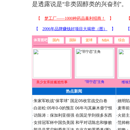
是透露说是“非类固醇类的兴奋剂”。
体育图吧
国内
国际
篮球
综合
NBA
“羽宁恋”主角
美少女库娃尴尬性事
维埃
热点新闻
·
朱家军欧战“保零球” 国足05收官战交白卷
·
姚明陷
·
白岩松:05年0-0的预言 06年与其麻木毋宁恨
·
麦蒂前
·
访陈涛：保加利亚很强 在国足学到很多东西
·
火箭主
·
女排冠军杯中国负美国 和平对话陈忠和惨败
·
范帅称
·
郭晶晶霍启刚爱意正浓 在北京购置爱巢(图)
·
前瞻：