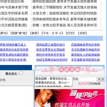
足05收官战交白卷
·
姚明陷犯规陷阱 麦蒂末节发威火箭胜森林狼
 06年与其麻木毋宁恨
·
麦蒂前三节睡眼惺忪 末节发威无愧火箭领袖
在国足学到很多东西
·
火箭主帅：低级错误频犯 幸运找到胜利钥匙
和平对话陈忠和惨败
·
范帅称姚明犯规多有争议 麦蒂详解关键抢断
北京购置爱巢(图)
·
前瞻：灰熊太阳矛盾战 湖人尼克斯名帅对话
说两句
】【
我要“揪”错
】【
推荐
】【字体：
大
中
小
】【
打印
】 【
关闭
】
匿名发出：
手机
文明。
包月自写
5分钱/条