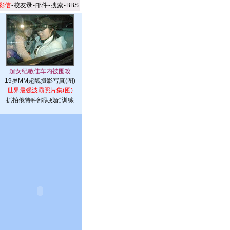
彩信
-
校友录
-
邮件
-
搜索
-
BBS
19岁MM超靓摄影写真(图)
世界最强波霸照片集(图)
抓拍俄特种部队残酷训练