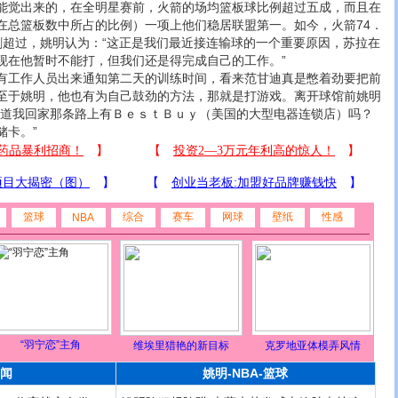
觉出来的，在全明星赛前，火箭的场均篮板球比例超过五成，而且在
在总篮板数中所占的比例）一项上他们稳居联盟第一。如今，火箭74．
刺超过，姚明认为：“这正是我们最近接连输球的一个重要原因，苏拉在
现在他暂时不能打，但我们还是得完成自己的工作。”
工作人员出来通知第二天的训练时间，看来范甘迪真是憋着劲要把前
至于姚明，他也有为自己鼓劲的方法，那就是打游戏。离开球馆前姚明
知道我回家那条路上有ＢｅｓｔＢｕｙ（美国的大型电器连锁店）吗？
储卡。”
篮球
综合
赛车
网球
壁纸
性感
NBA
“羽宁恋”主角
维埃里猎艳的新目标
克罗地亚体模弄风情
闻
姚明-NBA-篮球