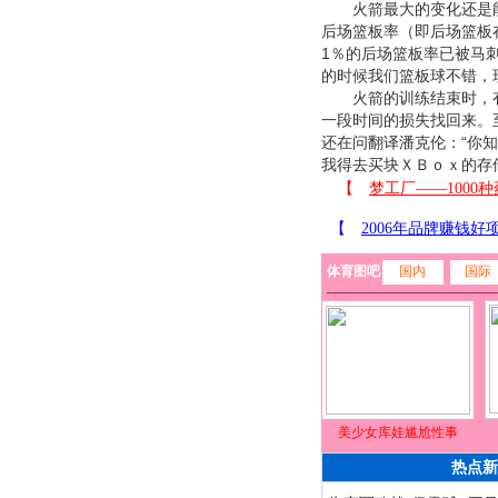
火箭最大的变化还是能
后场篮板率（即后场篮板
1％的后场篮板率已被马
的时候我们篮板球不错，
火箭的训练结束时，有
一段时间的损失找回来。
还在问翻译潘克伦：“你
我得去买块ＸＢｏｘ的存
体育图吧
国内
国际
美少女库娃尴尬性事
热点新