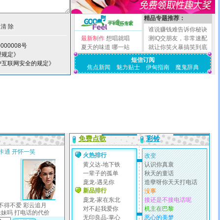
精品专题推荐：
谁说赚钱难告诉你秘诀
最新制作
想唱就唱
测IQ交朋友，非常速配
000008号
夏天的味道
哪一站
就让你笑火暴搞笑到底
理规定》
短信订阅
护互联网安全的规定》
焦点新闻
魅力贴士
伊甸指南
魔鬼辞典