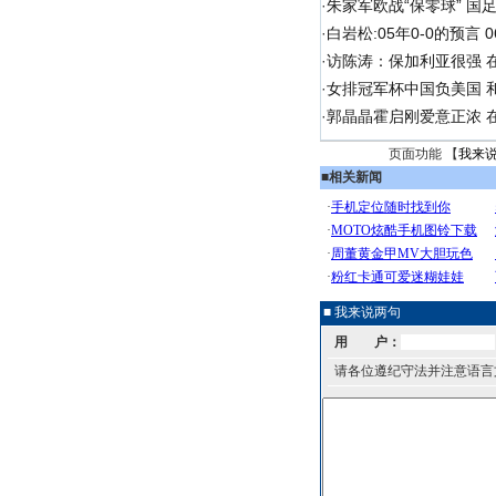
·
朱家军欧战“保零球” 国
·
白岩松:05年0-0的预言
·
访陈涛：保加利亚很强 
·
女排冠军杯中国负美国 
·
郭晶晶霍启刚爱意正浓 在
页面功能 【
我来
■
相关新闻
■ 我来说两句
用 户：
请各位遵纪守法并注意语言