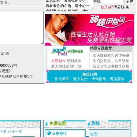
手机
文明。
包月自写
5分钱/条
精品专题推荐：
谁说赚钱难告诉你秘诀
最新制作
想唱就唱
测IQ交朋友，非常速配
000008号
夏天的味道
哪一站
就让你笑火暴搞笑到底
理规定》
短信订阅
护互联网安全的规定》
焦点新闻
魅力贴士
伊甸指南
魔鬼辞典