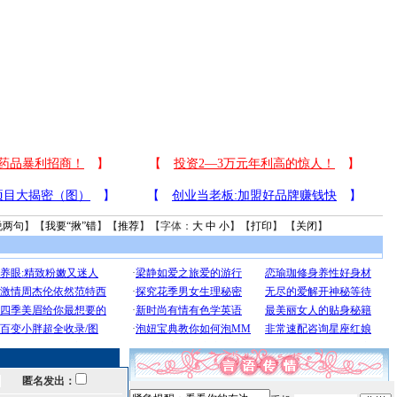
说两句
】【
我要“揪”错
】【
推荐
】【字体：
大
中
小
】【
打印
】 【
关闭
】
匿名发出：