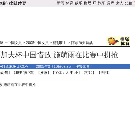
新闻
-
体育
-
娱乐
-
财经
-
IT
-
汽车
-
房产
-
女人
-
短信
-
球
>
中国女足
>
2005中国女足
>
精彩图片
>
阿尔加夫首战
加夫杯中国惜败 施萌雨在比赛中拼抢
ORTS.SOHU.COM 2005年3月10日03:35 搜狐体育
说两句
】【
我要“揪”错
】【
推荐
】【字体：
大
中
小
】【
打印
】 【
关闭
】