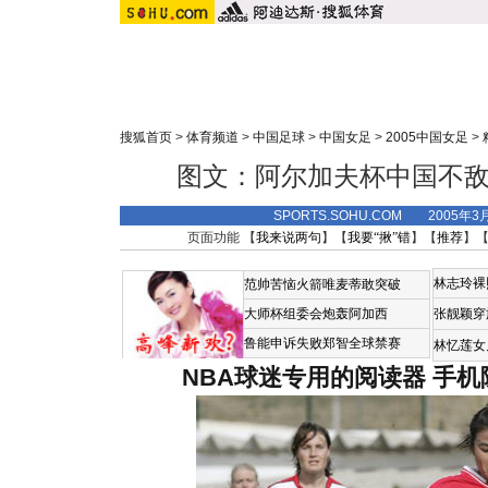
搜狐首页
>
体育频道
>
中国足球
>
中国女足
>
2005中国女足
>
图文：阿尔加夫杯中国不敌
SPORTS.SOHU.COM 2005年3
页面功能 【
我来说两句
】【
我要“揪”错
】【
推荐
】
林志玲裸
范帅苦恼火箭唯麦蒂敢突破
大师杯组委会炮轰阿加西
张靓颖穿
鲁能申诉失败郑智全球禁赛
林忆莲女
NBA球迷专用的阅读器
手机