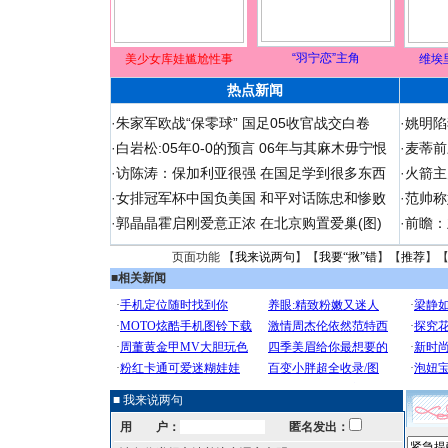
“羽宁恋”主角
美少女库娃尴尬性事
维埃
热点新闻
·
朱家军欧战“保零球” 国足05收官战交白卷
·
姚明陷
·
白岩松:05年0-0的预言 06年与其麻木毋宁恨
·
麦蒂前
·
访陈涛：保加利亚很强 在国足学到很多东西
·
火箭主
·
女排冠军杯中国负美国 和平对话陈忠和惨败
·
范帅称
·
郭晶晶霍启刚爱意正浓 在北京购置爱巢(图)
·
前瞻：
页面功能 【
我来说两句
】【
我要“揪”错
】【
推荐
】
■
相关新闻
■ 我来说两句
用 户：
匿名发出：