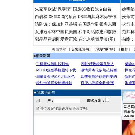
·
朱家军欧战“保零球” 国足05收官战交白卷
·
姚明陷
·
白岩松:05年0-0的预言 06年与其麻木毋宁恨
·
麦蒂前
·
访陈涛：保加利亚很强 在国足学到很多东西
·
火箭主
·
女排冠军杯中国负美国 和平对话陈忠和惨败
·
范帅称
·
郭晶晶霍启刚爱意正浓 在北京购置爱巢(图)
·
前瞻：
页面功能 【
我来说两句
】【
我要“揪”错
】【
推荐
】
■
相关新闻
■ 我来说两句
用 户：
匿名发出：
请各位遵纪守法并注意语言文明。