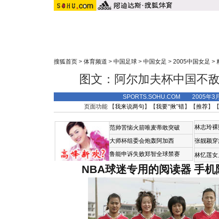
搜狐首页
>
体育频道
>
中国足球
>
中国女足
>
2005中国女足
>
图文：阿尔加夫杯中国不敌
SPORTS.SOHU.COM 2005年3
页面功能 【
我来说两句
】【
我要“揪”错
】【
推荐
】
林志玲裸
范帅苦恼火箭唯麦蒂敢突破
大师杯组委会炮轰阿加西
张靓颖穿
鲁能申诉失败郑智全球禁赛
林忆莲女
NBA球迷专用的阅读器
手机