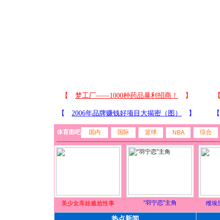
体育图吧
国内
国际
篮球
综合
NBA
“羽宁恋”主角
美少女库娃尴尬性事
维埃
热点新闻