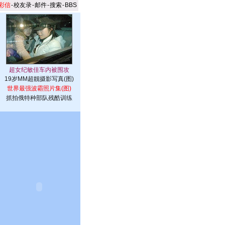
彩信
-
校友录
-
邮件
-
搜索
-
BBS
19岁MM超靓摄影写真(图)
世界最强波霸照片集(图)
抓拍俄特种部队残酷训练