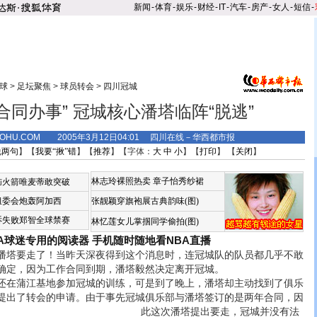
新闻
-
体育
-
娱乐
-
财经
-
IT
-
汽车
-
房产
-
女人
-
短信
-
球
>
足坛聚焦
>
球员转会
>
四川冠城
合同办事” 冠城核心潘塔临阵“脱逃”
.SOHU.COM 2005年3月12日04:01 四川在线－华西都市报
说两句
】【
我要“揪”错
】【
推荐
】【字体：
大
中
小
】【
打印
】 【
关闭
】
林志玲裸照热卖
章子怡秀纱裙
恼火箭唯麦蒂敢突破
组委会炮轰阿加西
张靓颖穿旗袍展古典韵味(图)
诉失败郑智全球禁赛
林忆莲女儿掌掴同学偷拍(图)
BA球迷专用的阅读器
手机随时随地看NBA直播
塔要走了！当昨天深夜得到这个消息时，连冠城队的队员都几乎不敢
确定，因为工作合同到期，潘塔毅然决定离开冠城。
在蒲江基地参加冠城的训练，可是到了晚上，潘塔却主动找到了俱乐
提出了转会的申请。
由于事先冠城俱乐部与潘塔签订的是两年合同，因
此这次潘塔提出要走，冠城并没有法