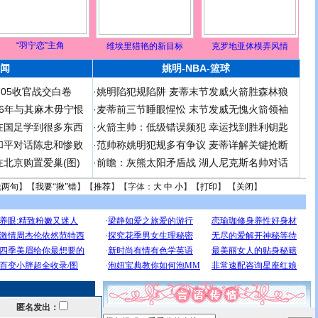
“羽宁恋”主角
维埃里猎艳的新目标
克罗地亚体模弄风情
闻
姚明-NBA-篮球
足05收官战交白卷
·
姚明陷犯规陷阱 麦蒂末节发威火箭胜森林狼
 06年与其麻木毋宁恨
·
麦蒂前三节睡眼惺忪 末节发威无愧火箭领袖
在国足学到很多东西
·
火箭主帅：低级错误频犯 幸运找到胜利钥匙
和平对话陈忠和惨败
·
范帅称姚明犯规多有争议 麦蒂详解关键抢断
北京购置爱巢(图)
·
前瞻：灰熊太阳矛盾战 湖人尼克斯名帅对话
说两句
】【
我要“揪”错
】【
推荐
】【字体：
大
中
小
】【
打印
】 【
关闭
】
匿名发出：