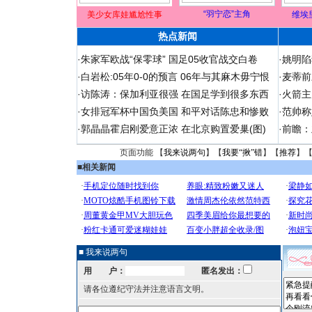
“羽宁恋”主角
美少女库娃尴尬性事
维埃
热点新闻
·
朱家军欧战“保零球” 国足05收官战交白卷
·
姚明陷
·
白岩松:05年0-0的预言 06年与其麻木毋宁恨
·
麦蒂前
·
访陈涛：保加利亚很强 在国足学到很多东西
·
火箭主
·
女排冠军杯中国负美国 和平对话陈忠和惨败
·
范帅称
·
郭晶晶霍启刚爱意正浓 在北京购置爱巢(图)
·
前瞻：
页面功能 【
我来说两句
】【
我要“揪”错
】【
推荐
】
■
相关新闻
■ 我来说两句
用 户：
匿名发出：
请各位遵纪守法并注意语言文明。