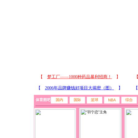
体育图吧
国内
国际
篮球
综合
NBA