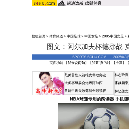
搜狐首页
>
体育频道
>
中国足球
>
中国女足
>
2005中国女足
>
图文：阿尔加夫杯德挪战 
SPORTS.SOHU.COM 2005年3
页面功能 【
我来说两句
】【
我要“揪”错
】【
推荐
】
林志玲裸
范帅苦恼火箭唯麦蒂敢突破
大师杯组委会炮轰阿加西
张靓颖穿
鲁能申诉失败郑智全球禁赛
林忆莲女
NBA球迷专用的阅读器
手机随