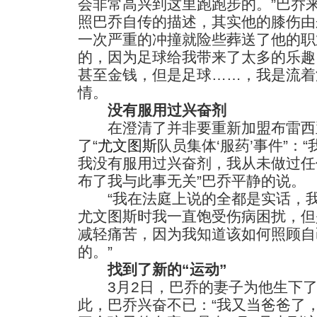
会非常高兴到这里跑跑步的。”巴乔
照巴乔自传的描述，其实他的膝伤由
一次严重的冲撞就险些葬送了他的职
的，因为足球给我带来了太多的乐趣
甚至金钱，但是足球……，我是流着
情。
没有服用过兴奋剂
在澄清了并非要重新加盟布雷西
了“
尤文图斯
队员集体‘服药’事件”：
我没有服用过兴奋剂，我从未做过任
布了我与此事无关”巴乔平静的说。
“我在法庭上说的全都是实话，我
尤文图斯时我一直饱受伤病困扰，但
减轻痛苦，因为我知道该如何照顾自
的。”
找到了新的“运动”
3月2日，巴乔的妻子为他生下了
此，巴乔兴奋不已：“我又当爸爸了