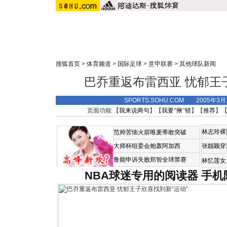
搜狐首页
>
体育频道
>
国际足球
>
意甲联赛
>
其他球队新闻
巴乔重返布雷西亚 忧郁王
SPORTS.SOHU.COM 2005年3
页面功能 【
我来说两句
】【
我要“揪”错
】【
推荐
】
林志玲裸
范帅苦恼火箭唯麦蒂敢突破
大师杯组委会炮轰阿加西
张靓颖穿
鲁能申诉失败郑智全球禁赛
林忆莲女
NBA球迷专用的阅读器
手机