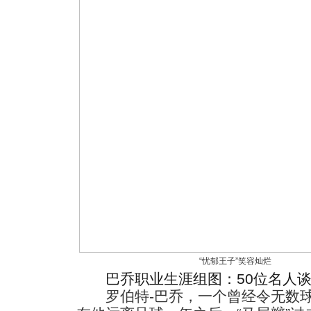
“忧郁王子”笑容灿烂
巴乔职业生涯组图：50位名人
罗伯特-巴乔，一个曾经令无数球