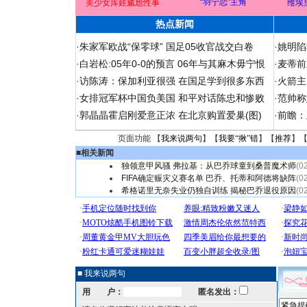
“羽宁恋”主角
美少女库娃尴尬性事
维埃
热点新闻
·
朱家军欧战“保零球” 国足05收官战交白卷
·
姚明陷
·
白岩松:05年0-0的预言 06年与其麻木毋宁恨
·
麦蒂前
·
访陈涛：保加利亚很强 在国足学到很多东西
·
火箭主
·
女排冠军杯中国负美国 和平对话陈忠和惨败
·
范帅称
·
郭晶晶霍启刚爱意正浓 在北京购置爱巢(图)
·
前瞻：
页面功能 【
我来说两句
】【
我要“揪”错
】【
推荐
】
■
相关新闻
独领意甲风骚 弗拉基：从巴乔球童到桑普魔术师
(0
FIFA确定赈灾义赛名单 巴乔、托蒂和阿德将缺阵
(0
希格诺里无奈失业仍独自训练 揭秘巴乔退役原因
(0
■ 我来说两句
用 户：
匿名发出：