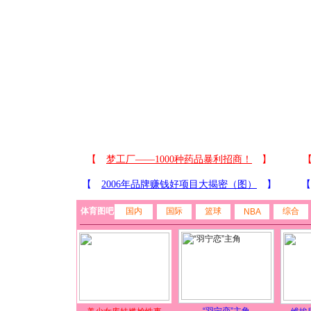
体育图吧
国内
国际
篮球
综合
NBA