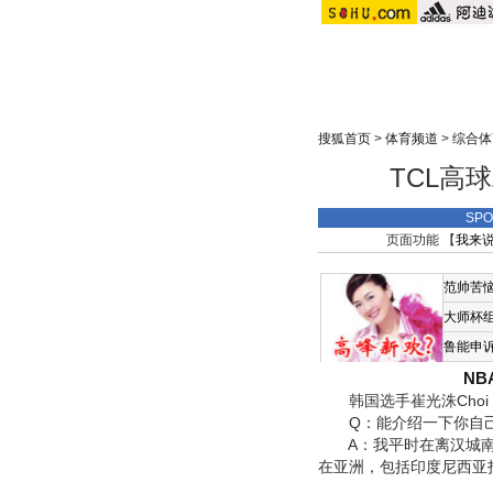
搜狐首页
>
体育频道
>
综合体
TCL高
SP
页面功能 【
我来
范帅苦
大师杯
鲁能申
N
韩国选手崔光洙Choi Gwang
Q：能介绍一下你自己
A：我平时在离汉城南部
在亚洲，包括印度尼西亚打