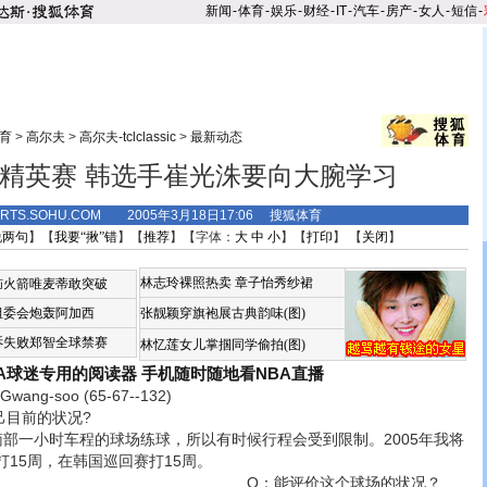
新闻
-
体育
-
娱乐
-
财经
-
IT
-
汽车
-
房产
-
女人
-
短信
-
育
>
高尔夫
>
高尔夫-tclclassic
>
最新动态
球精英赛 韩选手崔光洙要向大腕学习
ORTS.SOHU.COM 2005年3月18日17:06 搜狐体育
说两句
】【
我要“揪”错
】【
推荐
】【字体：
大
中
小
】【
打印
】 【
关闭
】
林志玲裸照热卖
章子怡秀纱裙
恼火箭唯麦蒂敢突破
组委会炮轰阿加西
张靓颖穿旗袍展古典韵味(图)
诉失败郑智全球禁赛
林忆莲女儿掌掴同学偷拍(图)
BA球迷专用的阅读器
手机随时随地看NBA直播
-soo (65-67--132)
目前的状况?
一小时车程的球场练球，所以有时候行程会受到限制。2005年我将
15周，在韩国巡回赛打15周。
Q：能评价这个球场的状况？