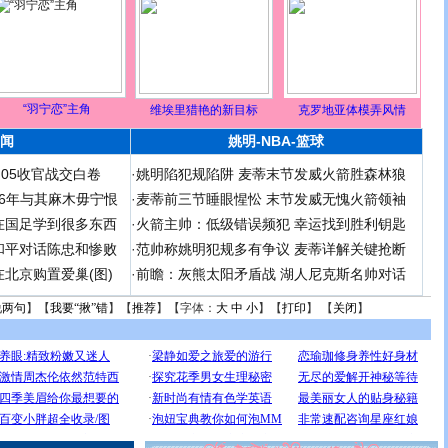
“羽宁恋”主角
维埃里猎艳的新目标
克罗地亚体模弄风情
闻
姚明-NBA-篮球
足05收官战交白卷
·
姚明陷犯规陷阱 麦蒂末节发威火箭胜森林狼
 06年与其麻木毋宁恨
·
麦蒂前三节睡眼惺忪 末节发威无愧火箭领袖
在国足学到很多东西
·
火箭主帅：低级错误频犯 幸运找到胜利钥匙
和平对话陈忠和惨败
·
范帅称姚明犯规多有争议 麦蒂详解关键抢断
北京购置爱巢(图)
·
前瞻：灰熊太阳矛盾战 湖人尼克斯名帅对话
说两句
】【
我要“揪”错
】【
推荐
】【字体：
大
中
小
】【
打印
】 【
关闭
】