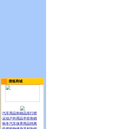
搜狐商城
·
汽车用品热销品排行榜
·
运动户外用品半价热销
·
秋冬汽车保养用品特惠
·
电视购物健身器材热销