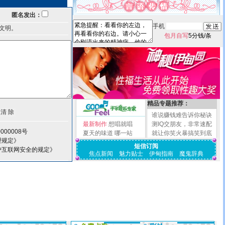
匿名发出：
手机
文明。
包月自写
5分钱/条
精品专题推荐：
谁说赚钱难告诉你秘诀
最新制作
想唱就唱
测IQ交朋友，非常速配
000008号
夏天的味道
哪一站
就让你笑火暴搞笑到底
理规定》
短信订阅
护互联网安全的规定》
焦点新闻
魅力贴士
伊甸指南
魔鬼辞典