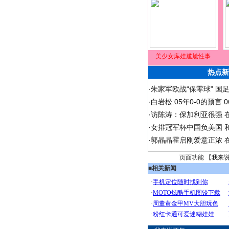
美少女库娃尴尬性事
热点新
·
朱家军欧战“保零球” 国
·
白岩松:05年0-0的预言
·
访陈涛：保加利亚很强 
·
女排冠军杯中国负美国 
·
郭晶晶霍启刚爱意正浓 在
页面功能 【
我来
■
相关新闻