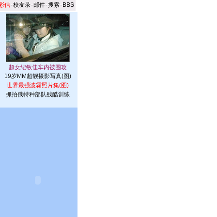
彩信
-
校友录
-
邮件
-
搜索
-
BBS
19岁MM超靓摄影写真(图)
世界最强波霸照片集(图)
抓拍俄特种部队残酷训练