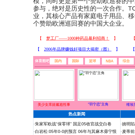
模，同时更是第一个赞助欧巡赛的中
参与，绝对是历史性的一次合作。T
业，其核心产品有家庭电子用品、移
个赞助欧洲巡回赛的中国大企业。
体育图吧
国内
国际
篮球
综合
NBA
“羽宁恋”主角
美少女库娃尴尬性事
维埃
热点新闻
·
朱家军欧战“保零球” 国足05收官战交白卷
·
姚明陷
·
白岩松:05年0-0的预言 06年与其麻木毋宁恨
·
麦蒂前