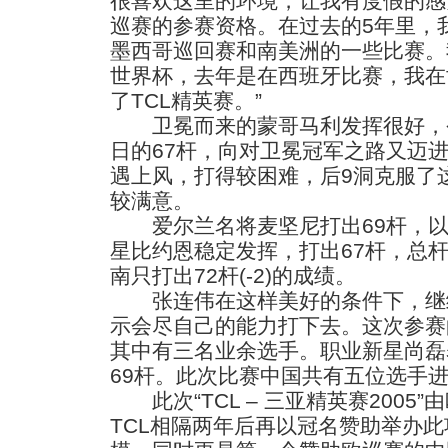
很喜欢这里的环境，让我有度假的感
巡赛的参赛资格。在过去的5年里，
墨西哥巡回赛和南美洲的一些比赛。
世界杯，去年是在西班牙比赛，我在
了TCL精英赛。”
卫冕而来的蒙哥马利发挥很好，今
日的67杆，向对卫冕冠军之路又迈
遇上风，打得较困难，后9洞克服了
较满意。
爱尔兰名将麦坚尼打出69杆，以(-
星比约恩稳定发挥，打出67杆，总杆为
南只打出72杆(-2)的成绩。
张连伟在这样美好的条件下，继
示会尽自己的能力打下去。这次参赛
其中有三名业余选手。职业新星尚磊
69杆。此次比赛中国共有五位选手
此次“TCL – 三亚精英赛2005
TCL相隔两年后再以冠名赞助举办