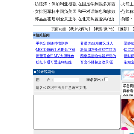
·
访陈涛：保加利亚很强 在国足学到很多东西
·
火箭主
·
女排冠军杯中国负美国 和平对话陈忠和惨败
·
范帅称
·
郭晶晶霍启刚爱意正浓 在北京购置爱巢(图)
·
前瞻：
页面功能 【
我来说两句
】【
我要“揪”错
】【
推荐
】
■
相关新闻
■ 我来说两句
用 户：
匿名发出：
请各位遵纪守法并注意语言文明。