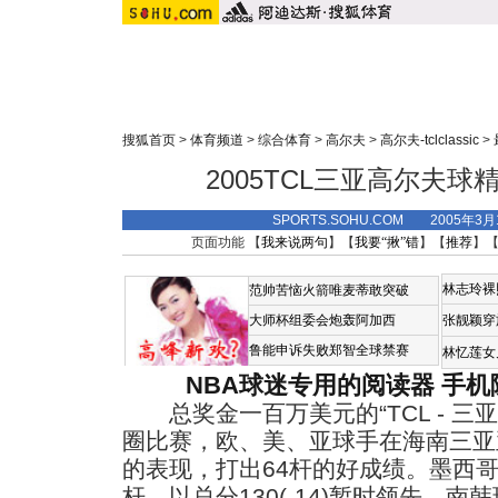
搜狐首页
>
体育频道
>
综合体育
>
高尔夫
>
高尔夫-tclclassic
>
2005TCL三亚高尔夫球
SPORTS.SOHU.COM 2005年3
页面功能 【
我来说两句
】【
我要“揪”错
】【
推荐
】
林志玲裸
范帅苦恼火箭唯麦蒂敢突破
大师杯组委会炮轰阿加西
张靓颖穿
鲁能申诉失败郑智全球禁赛
林忆莲女
NBA球迷专用的阅读器
手机
总奖金一百万美元的“TCL - 三亚
圈比赛，欧、美、亚球手在海南三亚
的表现，打出64杆的好成绩。墨西哥
杆，以总分130(-14)暂时领先。
南韩