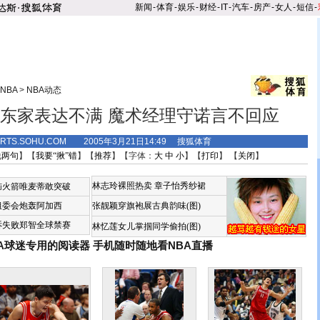
新闻
-
体育
-
娱乐
-
财经
-
IT
-
汽车
-
房产
-
女人
-
短信
-
NBA
>
NBA动态
东家表达不满 魔术经理守诺言不回应
ORTS.SOHU.COM 2005年3月21日14:49 搜狐体育
说两句
】【
我要“揪”错
】【
推荐
】【字体：
大
中
小
】【
打印
】 【
关闭
】
林志玲裸照热卖
章子怡秀纱裙
恼火箭唯麦蒂敢突破
组委会炮轰阿加西
张靓颖穿旗袍展古典韵味(图)
诉失败郑智全球禁赛
林忆莲女儿掌掴同学偷拍(图)
BA球迷专用的阅读器
手机随时随地看NBA直播