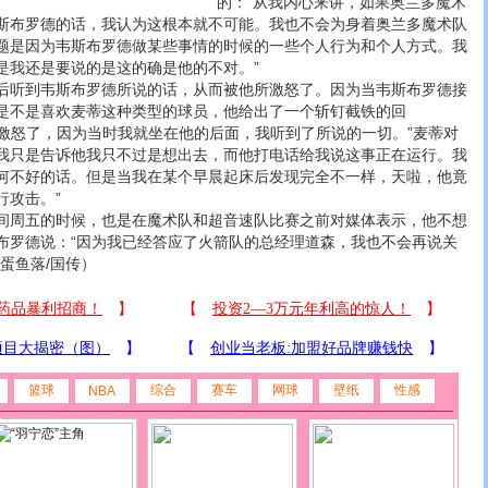
的：“从我内心来讲，如果奥兰多魔术
斯布罗德的话，我认为这根本就不可能。我也不会为身着奥兰多魔术队
题是因为韦斯布罗德做某些事情的时候的一些个人行为和个人方式。我
是我还是要说的是这的确是他的不对。”
听到韦斯布罗德所说的话，从而被他所激怒了。因为当韦斯布罗德接
是不是喜欢麦蒂这种类型的球员，他给出了一个斩钉截铁的回
被激怒了，因为当时我就坐在他的后面，我听到了所说的一切。”麦蒂对
，“我只是告诉他我只不过是想出去，而他打电话给我说这事正在运行。我
何不好的话。但是当我在某个早晨起床后发现完全不一样，天啦，他竟
行攻击。”
周五的时候，也是在魔术队和超音速队比赛之前对媒体表示，他不想
布罗德说：“因为我已经答应了火箭队的总经理道森，我也不会再说关
蛋鱼落/国传）
篮球
综合
赛车
网球
壁纸
性感
NBA