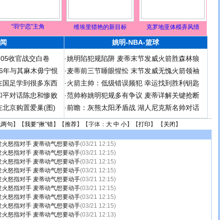
“羽宁恋”主角
维埃里猎艳的新目标
克罗地亚体模弄风情
闻
姚明-NBA-篮球
足05收官战交白卷
·
姚明陷犯规陷阱 麦蒂末节发威火箭胜森林狼
 06年与其麻木毋宁恨
·
麦蒂前三节睡眼惺忪 末节发威无愧火箭领袖
在国足学到很多东西
·
火箭主帅：低级错误频犯 幸运找到胜利钥匙
和平对话陈忠和惨败
·
范帅称姚明犯规多有争议 麦蒂详解关键抢断
北京购置爱巢(图)
·
前瞻：灰熊太阳矛盾战 湖人尼克斯名帅对话
说两句
】【
我要“揪”错
】【
推荐
】【字体：
大
中
小
】【
打印
】 【
关闭
】
发火怒指对手 麦蒂动气想要动手
(03/21 12:15)
发火怒指对手 麦蒂动气想要动手
(03/21 12:15)
发火怒指对手 麦蒂动气想要动手
(03/21 12:15)
发火怒指对手 麦蒂动气想要动手
(03/21 12:15)
发火怒指对手 麦蒂动气想要动手
(03/21 12:15)
发火怒指对手 麦蒂动气想要动手
(03/21 12:15)
发火怒指对手 麦蒂动气想要动手
(03/21 12:15)
发火怒指对手 麦蒂动气想要动手
(03/21 12:15)
发火怒指对手 麦蒂动气想要动手
(03/21 12:13)