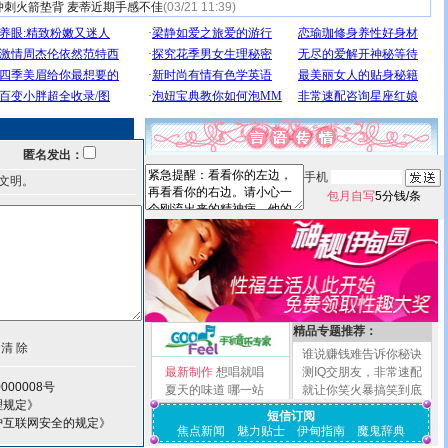
冲刺火箭垫背 麦蒂近期手感不佳
(03/21 11:39)
匿名发出：
手机
文明。
包月自写
5分钱/条
精品专题推荐：
谁说赚钱难告诉你秘诀
最新制作
想唱就唱
测IQ交朋友，非常速配
000008号
夏天的味道
哪一站
就让你笑火暴搞笑到底
理规定》
短信订阅
护互联网安全的规定》
焦点新闻
魅力贴士
伊甸指南
魔鬼辞典