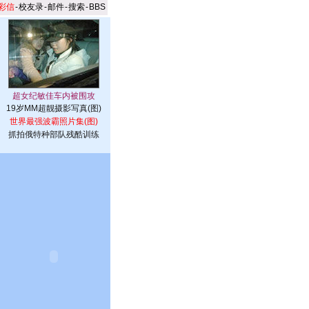
彩信
-
校友录
-
邮件
-
搜索
-
BBS
19岁MM超靓摄影写真(图)
世界最强波霸照片集(图)
抓拍俄特种部队残酷训练