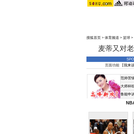
搜狐首页
>
体育频道
>
篮球
>
麦蒂又对老
SP
页面功能 【
我来
范帅苦
大师杯
鲁能申
N