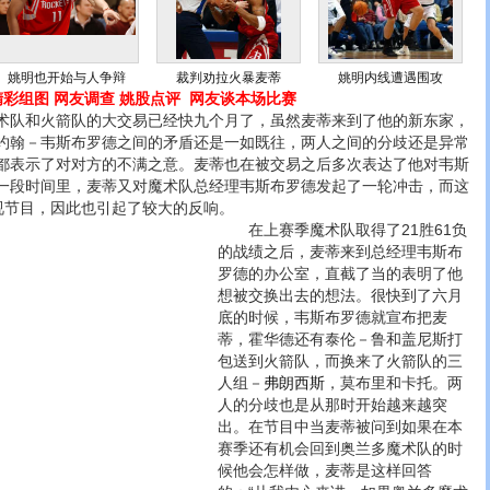
姚明也开始与人争辩
裁判劝拉火暴麦蒂
姚明内线遭遇围攻
精彩组图
网友调查
姚股点评
网友谈本场比赛
队和火箭队的大交易已经快九个月了，虽然麦蒂来到了他的新东家，
约翰－韦斯布罗德之间的矛盾还是一如既往，两人之间的分歧还是异常
都表示了对对方的不满之意。麦蒂也在被交易之后多次表达了他对韦斯
一段时间里，麦蒂又对魔术队总经理韦斯布罗德发起了一轮冲击，而这
电视节目，因此也引起了较大的反响。
在上赛季魔术队取得了21胜61负
的战绩之后，麦蒂来到总经理韦斯布
罗德的办公室，直截了当的表明了他
想被交换出去的想法。很快到了六月
底的时候，韦斯布罗德就宣布把麦
蒂，霍华德还有泰伦－鲁和盖尼斯打
包送到火箭队，而换来了火箭队的三
人组－
弗朗西斯
，莫布里和卡托。两
人的分歧也是从那时开始越来越突
出。在节目中当麦蒂被问到如果在本
赛季还有机会回到奥兰多魔术队的时
候他会怎样做，麦蒂是这样回答