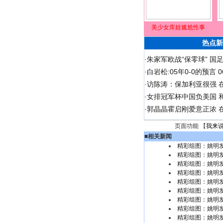
美少女库娃尴尬性事
热点新
·
朱家军欧战“保零球” 国
·
白岩松:05年0-0的预言
·
访陈涛：保加利亚很强 
·
女排冠军杯中国负美国 
·
郭晶晶霍启刚爱意正浓 在
页面功能 【
我来
■
相关新闻
精彩组图：姚明
精彩组图：姚明
精彩组图：姚明
精彩组图：姚明
精彩组图：姚明
精彩组图：姚明
精彩组图：姚明
精彩组图：姚明
精彩组图：姚明