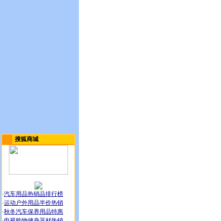
搜狐商城
·
汽车用品热销品排行榜
·
运动户外用品半价热销
·
秋冬汽车保养用品特惠
·
电视购物健身器材热销