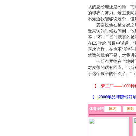
队的总经理还是约翰－韦
的球衣而努力。这主要问
不知道我能够说这个，但
麦蒂说他在被交易之后
受采访的时候被问到，他
答：“不！”“当时我真的
在ESPN的节目中说道
喜欢这样，在也不想说任
然数落我的不是，对我进
韦斯布罗德在当地时间
对麦蒂的话有回应。韦斯
于这个孩子的什么了。”（
体育图吧
国内
国际