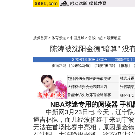
搜狐首页
>
体育频道
>
中国足球
>
备战中超
>
最新动态
陈涛被沈阳金德“暗算” 
SPORTS.SOHU.COM 2005年3月
页面功能 【
我来说两句
】【
我要“揪”错
】【
推荐
】
林志玲裸
范帅苦恼火箭唯麦蒂敢突破
大师杯组委会炮轰阿加西
张靓颖穿
鲁能申诉失败郑智全球禁赛
林忆莲女
NBA球迷专用的阅读器
手机
中新网3月23日电 今天，辽宁队
遇吉林队，而几经波折终于来到宁波
无法在首场比赛中亮相，原因是金德
在沈阳。大连晚报报道，这不仅让辽