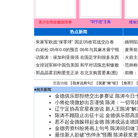
“羽宁恋”主角
美少女库娃尴尬性事
维埃
热点新闻
·
朱家军欧战“保零球” 国足05收官战交白卷
·
姚明陷
·
白岩松:05年0-0的预言 06年与其麻木毋宁恨
·
麦蒂前
·
访陈涛：保加利亚很强 在国足学到很多东西
·
火箭主
·
女排冠军杯中国负美国 和平对话陈忠和惨败
·
范帅称
·
郭晶晶霍启刚爱意正浓 在北京购置爱巢(图)
·
前瞻：
页面功能 【
我来说两句
】【
我要“揪”错
】【
推荐
】
■
相关新闻
金德俱乐部拒绝交出参赛证 陈涛今日
小将处境微妙出言谨慎 陈涛：一切等
辽宁足协高官星夜游说 新人王陈涛“解冻
陈涛不顾阻止出征十运 金德俱乐部高
惹不起金德躲得起金德 陈涛或远走德国
金德劳资纠纷将画上句号 陈涛回归做了
最佳新人欲破“伤仲永”怪圈 陈涛获奖