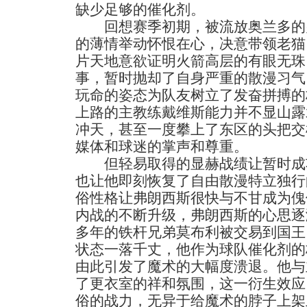
缺少足够的催化剂。
回想赛季初期，被流放奥兰多的
的薄情举动怀恨在心，决意带领老猫
片天地意欲证明火箭高层的有眼无珠
事，暂时抛却了自身严重的散漫习气
玩命的姿态为队友树立了发奋拼搏的
上路的主教练戴维斯能力并不显山露
冲天，甚至一度攀上了东区的头把交
媒体和球迷的掌声和尊重。
但轻易取得的显赫战绩让暂时成
也让他即刻恢复了自由散漫特立独行
俗性格让弗朗西斯很快与不甘成为傀
内战的不断升级，弗朗西斯的心思逐
多年的铁杆兄弟莫布利被交易到国王
状态一落千丈，他作为球队催化剂的
由此引发了魔术的大幅度溃退。他与
了更衣室的祥和氛围，这一衍生效应
俗的战力，无异于给魔术的脖子上架