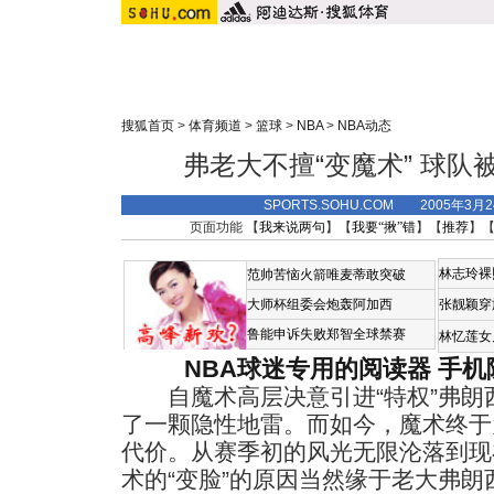
搜狐首页
>
体育频道
>
篮球
>
NBA
>
NBA动态
弗老大不擅“变魔术” 球
SPORTS.SOHU.COM 2005年3月
页面功能 【
我来说两句
】【
我要“揪”错
】【
推荐
】
林志玲裸
范帅苦恼火箭唯麦蒂敢突破
大师杯组委会炮轰阿加西
张靓颖穿
鲁能申诉失败郑智全球禁赛
林忆莲女
NBA球迷专用的阅读器
手机
自魔术高层决意引进“特权”弗朗
了一颗隐性地雷。而如今，魔术终于
代价。从赛季初的风光无限沦落到现
术的“变脸”的原因当然缘于老大弗朗西