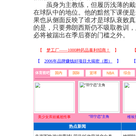
虽身为主教练，但履历浅薄的戴
在球队中的地位。他的黯然下课便是
果也从侧面反映了谁才是球队衰败真
的是，只要弗朗西斯仍不吸取教训，
必将被踹出在季后赛的门槛之外。
体育图吧
国内
国际
篮球
综合
NBA
“羽宁恋”主角
美少女库娃尴尬性事
维埃
热点新闻