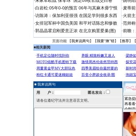
·
朱家军欧战“保零球” 国足05收官战交白卷
·
姚明陷
·
白岩松:05年0-0的预言 06年与其麻木毋宁恨
·
麦蒂前
·
访陈涛：保加利亚很强 在国足学到很多东西
·
火箭主
·
女排冠军杯中国负美国 和平对话陈忠和惨败
·
范帅称
·
郭晶晶霍启刚爱意正浓 在北京购置爱巢(图)
·
前瞻：
页面功能 【
我来说两句
】【
我要“揪”错
】【
推荐
】
■
相关新闻
■ 我来说两句
用 户：
匿名发出：
请各位遵纪守法并注意语言文明。