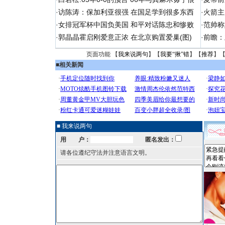
·
访陈涛：保加利亚很强 在国足学到很多东西
·
火箭主
·
女排冠军杯中国负美国 和平对话陈忠和惨败
·
范帅称
·
郭晶晶霍启刚爱意正浓 在北京购置爱巢(图)
·
前瞻：
页面功能 【
我来说两句
】【
我要“揪”错
】【
推荐
】
■
相关新闻
■ 我来说两句
用 户：
匿名发出：
请各位遵纪守法并注意语言文明。