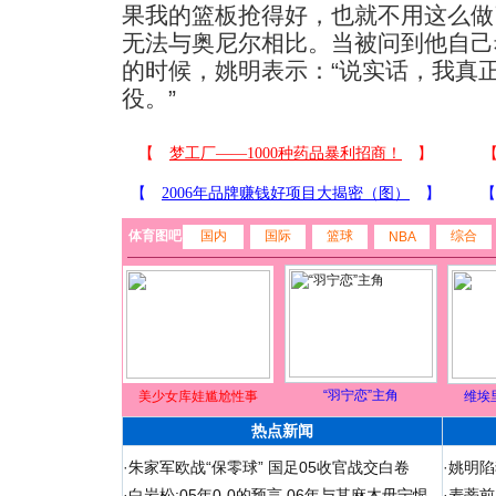
果我的篮板抢得好，也就不用这么做
无法与奥尼尔相比。当被问到他自己
的时候，姚明表示：“说实话，我真
役。”
体育图吧
国内
国际
篮球
综合
NBA
“羽宁恋”主角
美少女库娃尴尬性事
维埃
热点新闻
·
朱家军欧战“保零球” 国足05收官战交白卷
·
姚明陷
·
白岩松:05年0-0的预言 06年与其麻木毋宁恨
·
麦蒂前