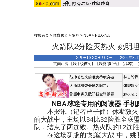
搜狐首页
>
体育频道
>
篮球
>
NBA
>
NBA动态
火箭队2分险灭热火 姚明
SPORTS.SOHU.COM 2005年3
页面功能 【
我来说两句
】【
我要“揪”错
】【
推荐
】
林志玲裸
范帅苦恼火箭唯麦蒂敢突破
大师杯组委会炮轰阿加西
张靓颖穿
鲁能申诉失败郑智全球禁赛
林忆莲女
NBA球迷专用的阅读器
手机
本报讯（记者严子健）休斯敦火
的大战中，主场以84比82险胜全联
队，结束了两连败。热火队的12连
在这场新版的“姚鲨大战”中，姚