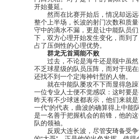
开始蔓延。
然而在比赛开始后，情况却远远
整个上半场，长波的射门次数和质量
守中的滴水不漏，更是让中能队员们
下，双方心理开始发生变化，而到了
占了压倒性的心理优势。
群龙无首焉能不败
过去，不论是海牛还是颐中虽然
不乏球星级的队员压阵，而对于现在
还找不到一个定海神针型的人物。
就在中能队屡攻不下而显得急躁
一位专业人士便不觉感叹：这时要是
昨天有不少球迷都表示，他们来就是
一代”的代表，曲波的确算得上中能
是一名善于把握机会的前锋，他的这
队的领袖。
反观大连长波，尽管
安琦
备受争
的“大哥”，正是他的出色发挥，使