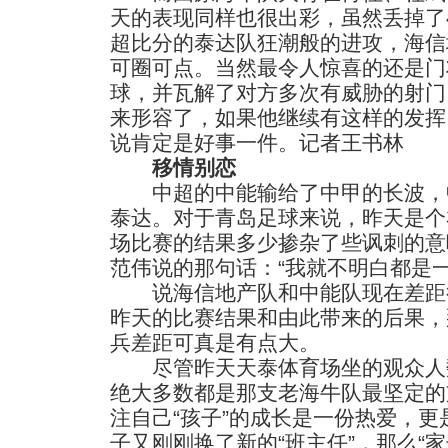
天的表现同样也很出彩，虽然丢掉了
超比分的泰达队狂潮般的进攻，海信
可圈可点。当然最令人惊喜的还是门
球，并瓦解了对方多次有威胁的射门
来形容了，如果他继续有这样的发挥
说肯定是好事一件。记者王书林
移情别恋
中超的中能输给了中甲的长波，
泰达。对于青岛足球来说，昨天是个
场比赛的结果多少掺杂了些讽刺的意
范伟说的那句话：“我就不明白都是
说海信地产队和中能队现在差距
昨天的比赛结果和由此带来的后果，
兵差距可真是有点大。
尽管昨天天泰体育场坐的观众人
绝大多数都是那支老海牛队最坚定的
注自己“孩子”的成长是一份热爱，
子又刚刚换了新的“班主任”，那么“