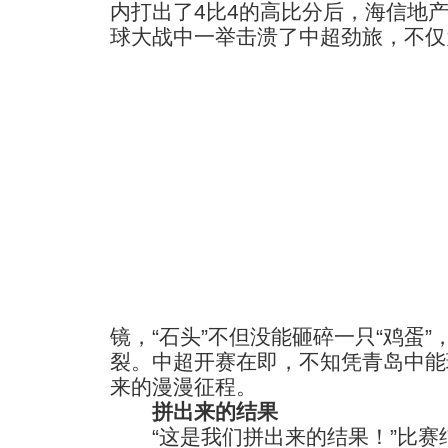
内打出了4比4的高比分后，海信地
球大战中一举击溃了中超劲旅，不仅
镜，“石头”不但没能砸碎一只“鸡蛋”
裂。中超开赛在即，不知凭青岛中能
来的漫漫征程。
拼出来的结果
“这是我们拼出来的结果！”比赛