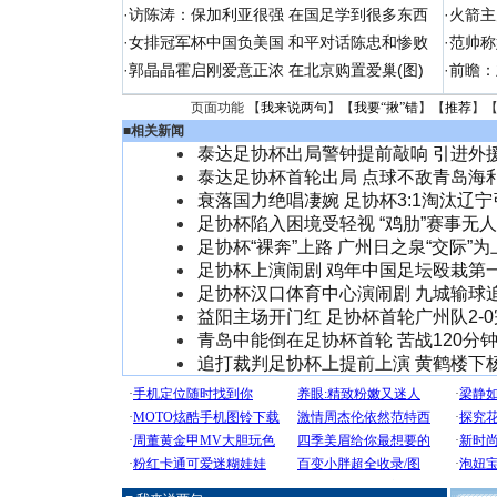
·
访陈涛：保加利亚很强 在国足学到很多东西
·
火箭主
·
女排冠军杯中国负美国 和平对话陈忠和惨败
·
范帅称
·
郭晶晶霍启刚爱意正浓 在北京购置爱巢(图)
·
前瞻：
页面功能 【
我来说两句
】【
我要“揪”错
】【
推荐
】
■
相关新闻
泰达足协杯出局警钟提前敲响 引进外
泰达足协杯首轮出局 点球不敌青岛海
衰落国力绝唱凄婉 足协杯3:1淘汰辽
足协杯陷入困境受轻视 “鸡肋”赛事无
足协杯“裸奔”上路 广州日之泉“交际”为
足协杯上演闹剧 鸡年中国足坛殴栽第一
足协杯汉口体育中心演闹剧 九城输球
益阳主场开门红 足协杯首轮广州队2-
青岛中能倒在足协杯首轮 苦战120分
追打裁判足协杯上提前上演 黄鹤楼下