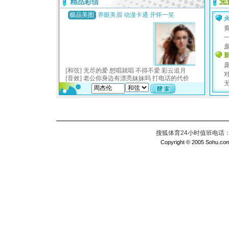
搜狐体育24小时值班电话：010
Copyright © 2005 Sohu.com I