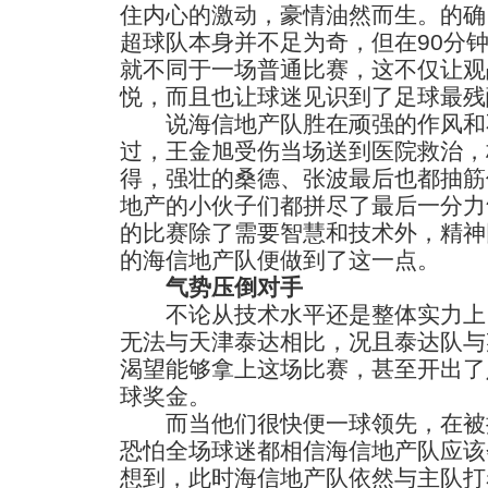
住内心的激动，豪情油然而生。的确
超球队本身并不足为奇，但在90分
就不同于一场普通比赛，这不仅让观
悦，而且也让球迷见识到了足球最残
说海信地产队胜在顽强的作风和
过，王金旭受伤当场送到医院救治，
得，强壮的桑德、张波最后也都抽筋
地产的小伙子们都拼尽了最后一分力
的比赛除了需要智慧和技术外，精神
的海信地产队便做到了这一点。
气势压倒对手
不论从技术水平还是整体实力上
无法与天津泰达相比，况且泰达队与
渴望能够拿上这场比赛，甚至开出了
球奖金。
而当他们很快便一球领先，在被
恐怕全场球迷都相信海信地产队应该
想到，此时海信地产队依然与主队打