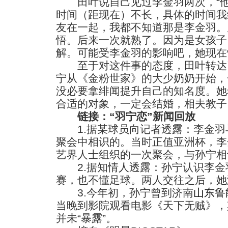
田叶说自己见过李金羽两次，“他
时间（距现在）不长，具体的时间我
友在一起，我都不知道那是李金羽。
悟。后来一次就熟了。因为是女孩子
解。可能受李金羽的影响吧，她现在
至于对这件事的态度，田叶转达了
宁从《金粉世家》的大少奶奶开始，
没必要拿绯闻提升自己的知名度。她
合适的对象，一定会结婚，相夫教子
链接：“羽宁恋”新闻回放
1.据某球员向记者透露：李金羽
聚会中相识的。当时正值亚洲杯，李
艺界人士组织的一次聚会，与孙宁相
2.据知情人透露：孙宁认识李金
赛，也不懂足球。两人交往之后，她
3.今年初，孙宁曾到济南
山东鲁
当晚到影院观看电影《天下无贼》，
并未“暴露”。