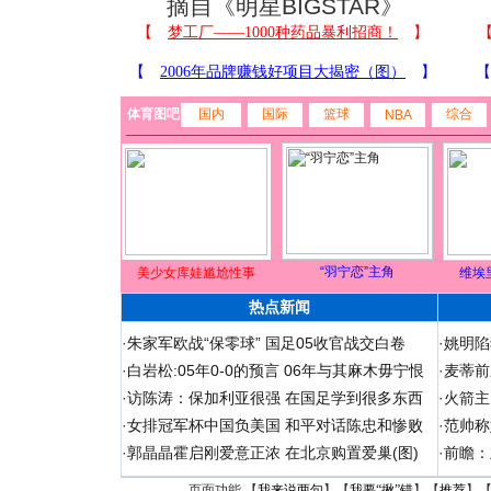
摘自《明星BIGSTAR》
体育图吧
国内
国际
篮球
综合
NBA
“羽宁恋”主角
美少女库娃尴尬性事
维埃
热点新闻
·
朱家军欧战“保零球” 国足05收官战交白卷
·
姚明陷
·
白岩松:05年0-0的预言 06年与其麻木毋宁恨
·
麦蒂前
·
访陈涛：保加利亚很强 在国足学到很多东西
·
火箭主
·
女排冠军杯中国负美国 和平对话陈忠和惨败
·
范帅称
·
郭晶晶霍启刚爱意正浓 在北京购置爱巢(图)
·
前瞻：
页面功能 【
我来说两句
】【
我要“揪”错
】【
推荐
】