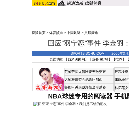
搜狐首页
>
体育频道
>
中国足球
>
足坛聚焦
回应“羽宁恋”事件 李金
SPORTS.SOHU.COM 2005年3
页面功能 【
我来说两句
】【
我要“揪”错
】【
推荐
】
林志玲裸
范帅苦恼火箭唯麦蒂敢突破
大师杯组委会炮轰阿加西
张靓颖穿
鲁能申诉失败郑智全球禁赛
林忆莲女
NBA球迷专用的阅读器
手机