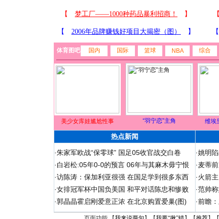
体育图吧
国内
国际
篮球
综合
NBA
“羽宁恋”主角
美少女库娃尴尬性事
维埃
热点新闻
·
朱家军欧战“保零球” 国足05收官战交白卷
·
姚明陷
·
白岩松:05年0-0的预言 06年与其麻木毋宁恨
·
麦蒂前
·
访陈涛：保加利亚很强 在国足学到很多东西
·
火箭主
·
女排冠军杯中国负美国 和平对话陈忠和惨败
·
范帅称
·
郭晶晶霍启刚爱意正浓 在北京购置爱巢(图)
·
前瞻：
页面功能 【
我来说两句
】【
我要“揪”错
】【
推荐
】