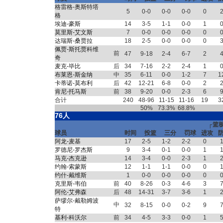
格雷格-奥斯特塔
5
0-0
0-0
0-0
0
格
埃迪-豪斯
14
3-5
1-1
0-0
1
莫里斯-艾文斯
7
0-0
0-0
0-0
0
达瑞斯-桑贾拉
18
2-5
0-0
0-0
0
佩贾-斯托贾科维
前
47
9-18
2-4
6-7
2
奇
麦克-毕比
后
34
7-16
2-2
2-4
1
布莱恩-斯金纳
中
35
6-11
0-0
1-2
7
1
卡蒂诺-莫布利
后
42
12-21
6-8
0-0
2
肯尼-托马斯
前
38
9-20
0-0
2-3
6
合计
240
48-96
11-15
11-16
19
3
50%
73.3%
68.8%
76人
┌篮
球员
时间
投篮
三分
罚球
进攻
阿龙-麦基
17
2-5
1-2
2-2
0
罗德尼-罗杰斯
9
3-4
0-1
0-0
1
马克-杰克逊
14
3-4
0-0
2-3
1
约翰-索蒙斯
12
1-1
1-1
0-0
0
约什-戴维斯
1
0-0
0-0
0-0
0
克里斯-韦伯
前
40
8-26
0-3
4-6
3
阿伦-艾弗森
后
48
14-31
3-7
3-6
1
萨缪尔-戴勒姆波
中
32
8-15
0-0
0-2
9
特
基利-科沃尔
前
34
4-5
3-3
0-0
1