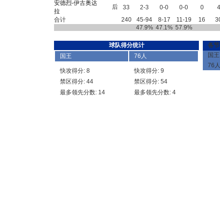
安德烈-伊古奥达
后
33
2-3
0-0
0-0
0
拉
合计
240
45-94
8-17
11-19
16
3
47.9%
47.1%
57.9%
球队得分统计
各节
国王
国王
76人
76
快攻得分: 8
快攻得分: 9
禁区得分: 44
禁区得分: 54
最多领先分数: 14
最多领先分数: 4