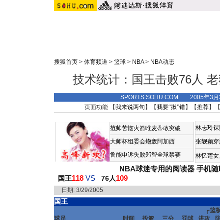
搜狐首页
>
体育频道
>
篮球
>
NBA
>
NBA动态
技术统计：国王击败76人 老
SPORTS.SOHU.COM 2005年3
页面功能 【
我来说两句
】【
我要“揪”错
】【
推荐
】
林志玲裸
范帅苦恼火箭唯麦蒂敢突破
大师杯组委会炮轰阿加西
张靓颖穿
鲁能申诉失败郑智全球禁赛
林忆莲女
NBA球迷专用的阅读器
手机随
118
VS
109
国王
76人
日期:
3/29/2005
国王
┌篮
球员
时间
投篮
三分
罚球
进攻