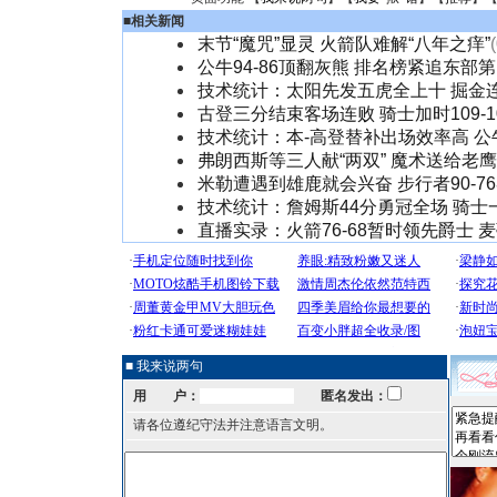
■
相关新闻
末节“魔咒”显灵 火箭队难解“八年之痒”
公牛94-86顶翻灰熊 排名榜紧追东部
技术统计：太阳先发五虎全上十 掘金
古登三分结束客场连败 骑士加时109-1
技术统计：本-高登替补出场效率高 公
弗朗西斯等三人献“两双” 魔术送给老
米勒遭遇到雄鹿就会兴奋 步行者90-7
技术统计：詹姆斯44分勇冠全场 骑士
直播实录：火箭76-68暂时领先爵士 
■ 我来说两句
用 户：
匿名发出：
请各位遵纪守法并注意语言文明。