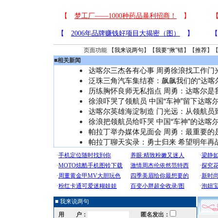
页面功能 【
我来说两句
】【
我要“揪”错
】【
推荐
】
■
相关新闻
达喀尔三杰各有心事 周勇徐浪找工作门
泛珠三角汽车集结赛：飙飙我们的“达喀尔
历练胸怀良师无私指点 周勇：达喀尔是
徐浪吓哭了领航员 中国“车神”留下达喀
达喀尔英雄海淀制造 门光远：从领航员
徐浪把领航员给吓哭 中国“车神”的达喀
帕拉丁举办媒体见面会 周勇：最重要的
帕拉丁聊天实录：勇士归来 希望明年再
■ 我来说两句
用 户：
匿名发出：