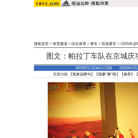
搜狐首页
>
体育频道
>
综合体育
>
赛车
>
其他赛车
>
2005年
图文：帕拉丁车队在京城庆
SPORTS.SOHU.COM 2005年3
页面功能 【
我来说两句
】【
我要“揪”错
】【
推荐
】