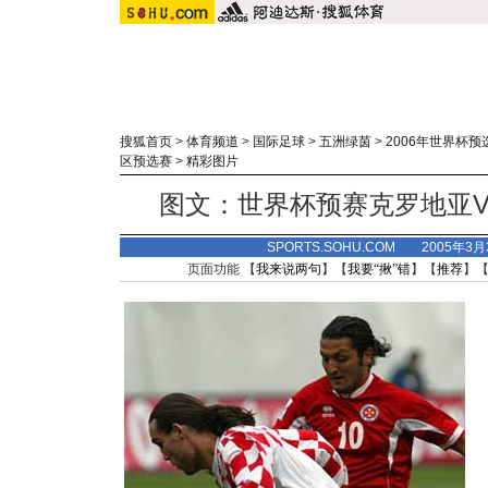
搜狐首页
>
体育频道
>
国际足球
>
五洲绿茵
>
2006年世界杯预
区预选赛
>
精彩图片
图文：世界杯预赛克罗地亚V
SPORTS.SOHU.COM 2005年3
页面功能 【
我来说两句
】【
我要“揪”错
】【
推荐
】