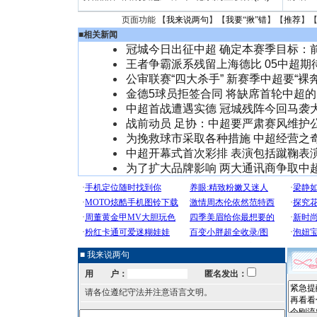
页面功能 【
我来说两句
】【
我要“揪”错
】【
推荐
】
■
相关新闻
冠城今日出征中超 确定本赛季目标：
王者争霸派系残留上海德比 05中超期
公审联赛“四大杀手” 新赛季中超要“裸奔
金德5球员拒签合同 将缺席首轮中超
中超首战遭遇实德 冠城残阵今回马袭
战前动员 足协：中超要严肃赛风维护
为挽救球市采取各种措施 中超经营之
中超开幕式首次彩排 表演包括蹴鞠表
为了扩大品牌影响 两大通讯商争取中
■ 我来说两句
用 户：
匿名发出：
请各位遵纪守法并注意语言文明。