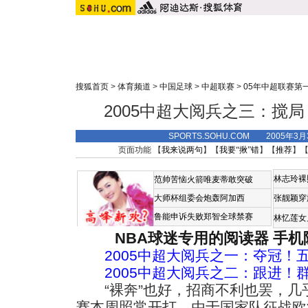
搜狐首页
>
体育频道
>
中国足球
>
中超联赛
>
05年中超联赛第
2005中超大阅兵之三：搅
SPORTS.SOHU.COM 2005年3
页面功能 【
我来说两句
】【
我要“揪”错
】【
推荐
】
林志玲裸
范帅苦恼火箭唯麦蒂敢突破
大师杯组委会炮轰阿加西
张靓颖穿
鲁能申诉失败郑智全球禁赛
林忆莲女
NBA球迷专用的阅读器
手机
2005中超大阅兵之一：夺冠！
2005中超大阅兵之二：跟进！
“裸奔”也好，招商不利也罢，几
赛本周照常开打。由于国家队征战欧