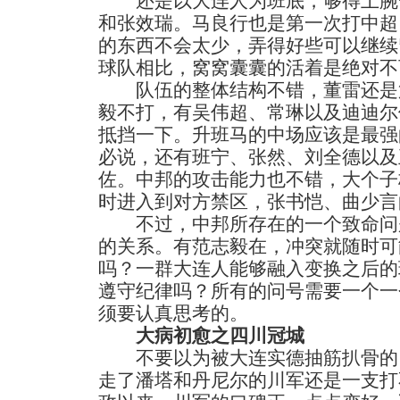
还是以大连人为班底，够得上腕
和张效瑞。马良行也是第一次打中超
的东西不会太少，弄得好些可以继续
球队相比，窝窝囊囊的活着是绝对不
队伍的整体结构不错，董雷还是
毅不打，有吴伟超、常琳以及迪迪尔
抵挡一下。升班马的中场应该是最强
必说，还有班宁、张然、刘全德以及
佐。中邦的攻击能力也不错，大个子
时进入到对方禁区，张书恺、曲少言
不过，中邦所存在的一个致命问
的关系。有范志毅在，冲突就随时可
吗？一群大连人能够融入变换之后的
遵守纪律吗？所有的问号需要一个一
须要认真思考的。
大病初愈之四川冠城
不要以为被大连实德抽筋扒骨的
走了潘塔和丹尼尔的川军还是一支打