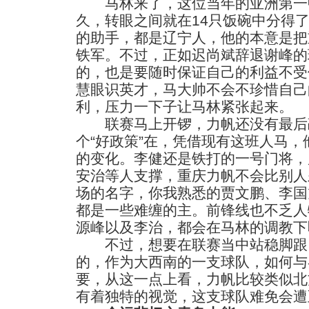
马林来了，这位当年的亚洲第一
久，转眼之间就在14只饭碗中分得
的助手，都是辽宁人，他的本意是把
铁军。不过，正如迟尚斌辞退谢峰的
的，也是要随时保证自己的利益不受
慧眼识英才，马大帅不会不珍惜自己
利，压力一下子让马林紧张起来。
联赛马上开锣，力帆还没有最后
个“好政策”在，凭借现有这班人马
的变化。李健还是铁打的一号门将，
安治等人支撑，重庆力帆不会比别人
场的名字，你我熟悉的贾文鹏、李国
都是一些难缠的主。前锋线也不乏人
源峰以及李治，都会在马林的调教下
不过，想要在联赛当中站稳脚跟
的，作为大西南的一支球队，如何与
要，从这一点上看，力帆比较类似北
有着独特的视觉，这支球队难免会遭