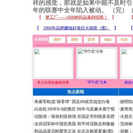
祥的感觉，那就是如果中能不及时引
年的联赛中全年陷入被动。 （完）
体育图吧
国内
国际
篮球
综合
NBA
“羽宁恋”主角
美少女库娃尴尬性事
维埃
热点新闻
·
朱家军欧战“保零球” 国足05收官战交白卷
·
姚明陷
·
白岩松:05年0-0的预言 06年与其麻木毋宁恨
·
麦蒂前
·
访陈涛：保加利亚很强 在国足学到很多东西
·
火箭主
·
女排冠军杯中国负美国 和平对话陈忠和惨败
·
范帅称
·
郭晶晶霍启刚爱意正浓 在北京购置爱巢(图)
·
前瞻：