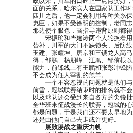
政以来，川军的口碑正一点点变好，
面的关系，哈尔滨人在国家队工作时
四川之后，他一定会利用各种关系保
惠臣，如果不受徐明的控制，老同志
那边使个眼色，高指导违背原则都得
宋振瑜和毕建涛两个人轮换着用
替补，川军的大门不缺锁头。后防线
玉建、张耀坤、唐京和王锁龙人高马
得，邹鹏、杨朋峰、汪嵩、邹侑根以
能力，前锋线上有王鹏和张彭冲锋陷
不会成为任人宰割的羔羊。
一个不容忽视的问题就是他们与
前雪，冠城联赛结束时的排名就不会
以及球队还会受到来自各方的尖锐批
全华班来征战漫长的联赛，冠城的心
都是问题，于是我们还不要太早地为
还是由他们自己去走或许更好。
屡败屡战之重庆力帆