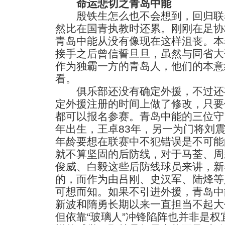
命运悲切之青岛中能
殷铁生怎么也不会想到，回归联
然比在国青执教时还累。刚刚在足协
青岛中能从没有像现在这样沮丧。本
接手之后曾信誓旦旦，虽然与同省大
作为独霸一方的青岛人，他们的本意
看。
俱乐部还没有确定外援，不过还
定外援注册的时间上做了修改，只要
都可以报名参赛。青岛中能的三位守
年出生，王卓83年，另一为门将刘震
年龄要想在联赛中不犯错误是不可能
就不算坚固的后防线，对于马荃、周
俊威、白毅这些后防线球员来讲，新
的，而作为由吕刚、史汉军、陆烽等
可想而知。如果不引进外援，青岛中
新波和隋勇长期以来一直担当不起大
但依靠“玻璃人”冲锋陷阵也并非是