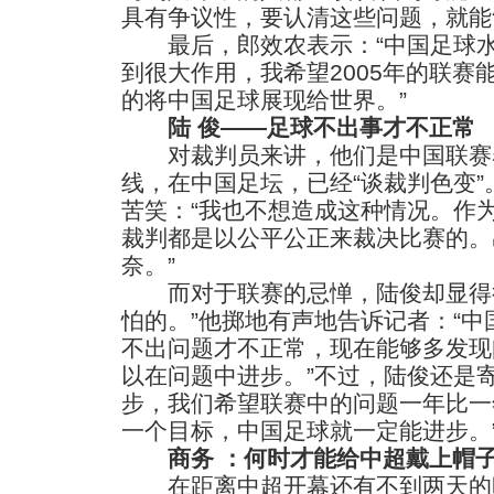
具有争议性，要认清这些问题，就能
最后，郎效农表示：“中国足球水
到很大作用，我希望2005年的联赛
的将中国足球展现给世界。”
陆 俊——足球不出事才不正常
对裁判员来讲，他们是中国联赛赛
线，在中国足坛，已经“谈裁判色变
苦笑：“我也不想造成这种情况。作
裁判都是以公平公正来裁决比赛的。
奈。”
而对于联赛的忌惮，陆俊却显得很
怕的。”他掷地有声地告诉记者：“
不出问题才不正常，现在能够多发现
以在问题中进步。”不过，陆俊还是
步，我们希望联赛中的问题一年比一
一个目标，中国足球就一定能进步。
商务 ：何时才能给中超戴上帽
在距离中超开幕还有不到两天的