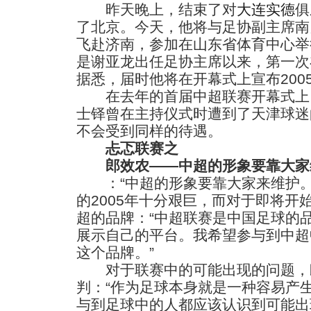
昨天晚上，结束了对
大连实德
俱
了北京。今天，他将与足协副主席南
飞赴济南，参加在山东省体育中心举
是谢亚龙出任足协主席以来，第一次
据悉，届时他将在开幕式上宣布200
在去年的首届中超联赛开幕式上
士铎曾在主持仪式时遭到了天津球迷
不会受到同样的待遇。
忐忑联赛之
郎效农——中超的形象要靠大家
：“中超的形象要靠大家来维护。
的2005年十分艰巨，而对于即将开
超的品牌：“中超联赛是中国足球的
展示自己的平台。我希望参与到中超
这个品牌。”
对于联赛中的可能出现的问题，
判：“作为足球本身就是一种容易产
与到足球中的人都应该认识到可能出