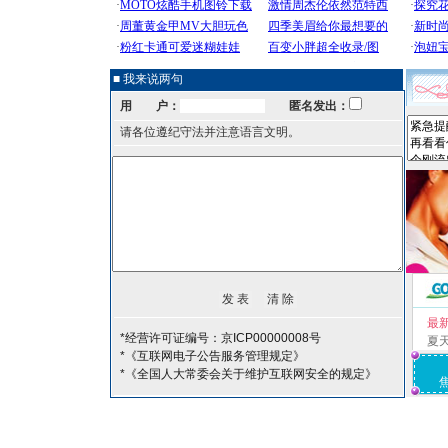
■ 我来说两句
用 户：
匿名发出：
请各位遵纪守法并注意语言文明。
最
*经营许可证编号：京ICP00000008号
夏
*《互联网电子公告服务管理规定》
*《全国人大常委会关于维护互联网安全的规定》