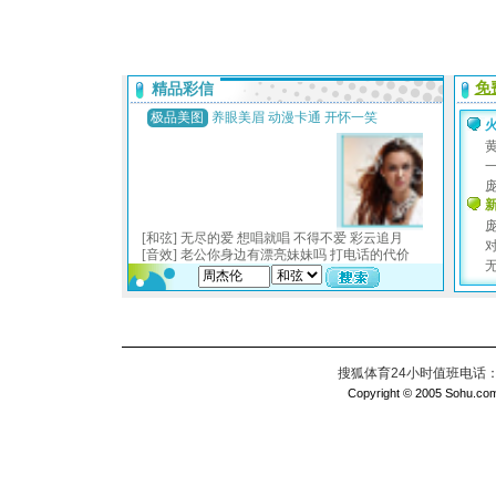
搜狐体育24小时值班电话：010
Copyright © 2005 Sohu.com I