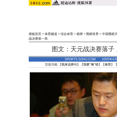
搜狐首页
>
体育频道
>
综合体育
>
棋牌
>
围棋世界
>
中国围棋
战决赛第一局
图文：天元战决赛落子
SPORTS.SOHU.COM 2005年4
页面功能 【
我来说两句
】【
我要“揪”错
】【
推荐
】