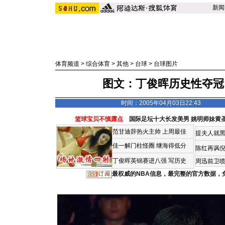
新闻
体育频道
>
综合体育
>
其他
>
台球
>
台球图片
图文：丁俊晖历史性夺冠
时间：2005年04月03日22:43
篮球宝贝不慎露点
国际足坛十大长发美男
姚明师妹黄
范甘迪辞热火主帅
上周最佳
提夫人就黑
佳一解门柱怪圈
继海得低分
陈红再讽
丁俊晖英锦赛进八强 写历史
周迅前卫喷
最权威的NBA信息，最完整的官方数据，