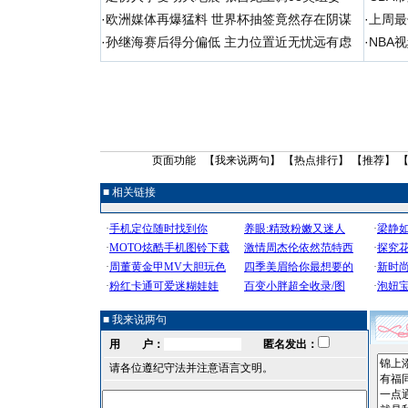
·
欧洲媒体再爆猛料 世界杯抽签竟然存在阴谋
·
上周最
·
孙继海赛后得分偏低 主力位置近无忧远有虑
·
NBA
页面功能 【
我来说两句
】 【
热点排行
】 【
推荐
】 
■ 相关链接
■ 我来说两句
用 户：
匿名发出：
请各位遵纪守法并注意语言文明。