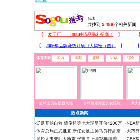
共找到
5,486
个相关新闻.
体育图吧
国内
国际
篮球
综合
NBA
篮球宝贝自摸显风骚
台球俱乐部里的女陪练
意大
热点新闻
·
辽足开始自救 肇俊哲等七大球星开价4200万
·
NBA
·
体育总局正式批复 新任女足主帅马良行赴京
·
大范辞
·
足协人事变动大地震 张吉龙上调08奥组委
·
CBA