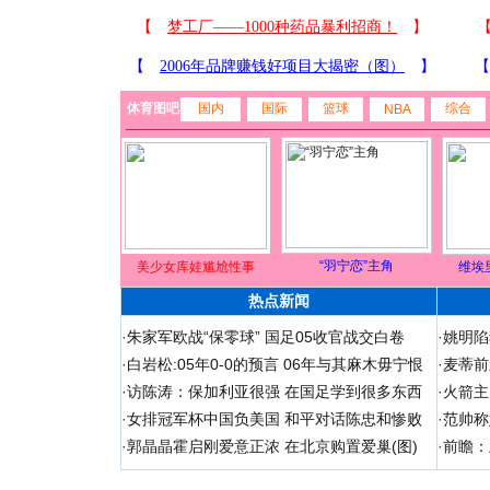
体育图吧
国内
国际
篮球
综合
NBA
“羽宁恋”主角
美少女库娃尴尬性事
维埃
热点新闻
·
朱家军欧战“保零球” 国足05收官战交白卷
·
姚明陷
·
白岩松:05年0-0的预言 06年与其麻木毋宁恨
·
麦蒂前
·
访陈涛：保加利亚很强 在国足学到很多东西
·
火箭主
·
女排冠军杯中国负美国 和平对话陈忠和惨败
·
范帅称
·
郭晶晶霍启刚爱意正浓 在北京购置爱巢(图)
·
前瞻：