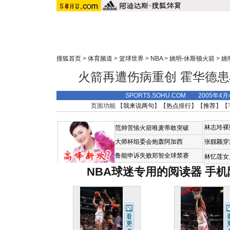
搜狐首页
>
体育频道
>
篮球世界
>
NBA
>
姚明-休斯顿火箭
>
姚
火箭再遭伤病重创 霍华德
SPORTS.SOHU.COM 2005年4
页面功能 【
我来说两句
】【
热点排行
】【
推荐
】【
林志玲裸
范帅苦恼火箭唯麦蒂敢突破
大师杯组委会炮轰阿加西
张靓颖穿
鲁能申诉失败郑智全球禁赛
林忆莲女
NBA球迷专用的阅读器
手机