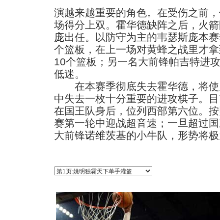
演越来越重要的角色。在受伤之前，
场得分上双。霍华德缺阵之后，火箭
庞
出任。以防守为主的韦瑟斯庞本赛季
个篮板，在上一场对黄蜂之战里才拿
10个篮板；另一名大前锋帕吉特进
低迷。
在本赛季彻底失去霍华德，将使
中失去一枚十分重要的进攻棋子。目
在国王队身后，位列西部第六位。按
赛第一轮中迎战超音速；一旦超过国
大前锋
诺维茨基
的小牛队，形势将极