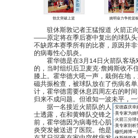
勃文突破上篮
姚明奋力争抢篮
驻休斯敦记者王猛报道 火箭正向
——原定将在季后赛中复出的球队头
不缺席本赛季所有的比赛，原因并非
的病毒性心肌炎。
霍华德是在3月14日火箭队客场
的，当时组织后卫麦克·詹姆斯收不
膝上。霍华德大吼一声，栽倒在地，
磁共振检查，被球队放在了伤病名单
计，霍华德需要休息四周左右的时间
归来不成问题。但谁知一波未平，一
据一名接近火箭队的人
·
安德森庆幸
·
美专家为姚
士透露，在和黄蜂队交锋之
·
火箭三分球
前，霍华德因为病毒性心肌
·
美专家剖析
炎突发被送进了医院。他是
·
穆托姆博一
在某日深夜在家中突然病发
·
休斯顿媒体