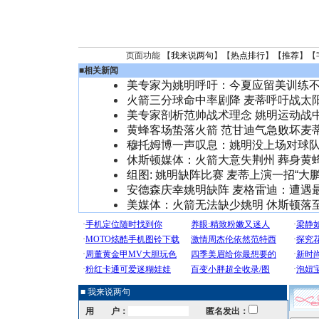
页面功能 【
我来说两句
】【
热点排行
】【
推荐
】【
■
相关新闻
美专家为姚明呼吁：今夏应留美训练
火箭三分球命中率剧降 麦蒂呼吁战太
美专家剖析范帅战术理念 姚明运动战
黄蜂客场蛰落火箭 范甘迪气急败坏麦
穆托姆博一声叹息：姚明没上场对球
休斯顿媒体：火箭大意失荆州 葬身黄
组图: 姚明缺阵比赛 麦蒂上演一招“大鹏
安德森庆幸姚明缺阵 麦格雷迪：遭遇
美媒体：火箭无法缺少姚明 休斯顿落
■ 我来说两句
用 户：
匿名发出：