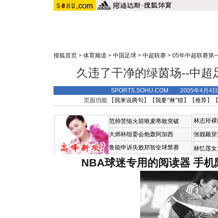
搜狐首页
>
体育频道
>
中国足球
>
中超联赛
>
05年中超联赛第
久违了干净的绿茵场--中
SPORTS.SOHU.COM 2005年4月4
页面功能 【
我来说两句
】【
我要“揪”错
】【
推荐
】
林志玲裸
范帅苦恼火箭唯麦蒂敢突破
大师杯组委会炮轰阿加西
张靓颖穿
鲁能申诉失败郑智全球禁赛
林忆莲女
NBA球迷专用的阅读器
手机