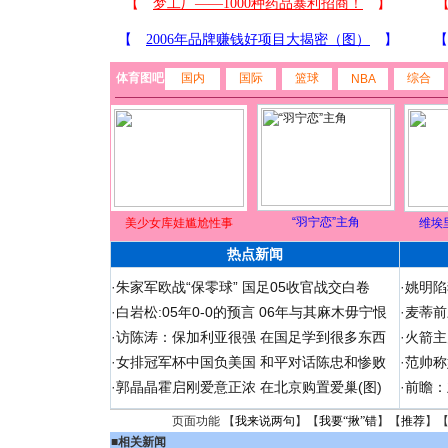
体育图吧
国内
国际
篮球
综合
NBA
“羽宁恋”主角
美少女库娃尴尬性事
维埃
热点新闻
·
朱家军欧战“保零球” 国足05收官战交白卷
·
姚明陷
·
白岩松:05年0-0的预言 06年与其麻木毋宁恨
·
麦蒂前
·
访陈涛：保加利亚很强 在国足学到很多东西
·
火箭主
·
女排冠军杯中国负美国 和平对话陈忠和惨败
·
范帅称
·
郭晶晶霍启刚爱意正浓 在北京购置爱巢(图)
·
前瞻：
页面功能 【
我来说两句
】【
我要“揪”错
】【
推荐
】
■
相关新闻