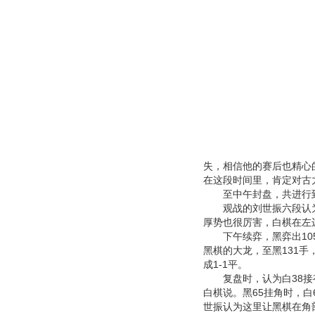
失，相信他的赛后也精心
在这段时间里，肯定对古
至中午封盘，共进行到7
观战的刘世振六段认为
厚势也很厉害，白棋在左
下午续弈，黑弈出105
黑棋的大龙，至黑131手
成1-1平。
复盘时，认为白38接有
白棋说。黑65挂角时，白
世振认为这里让黑棋在角