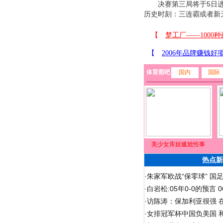
决赛第三局将于5日进
历史时刻：三连霸或者新
体育图吧
国内
国际
美少女库娃尴尬性事
热点新
·
朱家军欧战“保零球” 国
·
白岩松:05年0-0的预言
·
访陈涛：保加利亚很强 
·
女排冠军杯中国负美国 