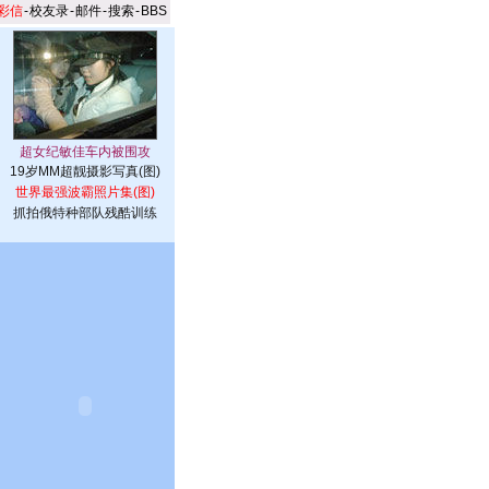
彩信
-
校友录
-
邮件
-
搜索
-
BBS
19岁MM超靓摄影写真(图)
世界最强波霸照片集(图)
抓拍俄特种部队残酷训练