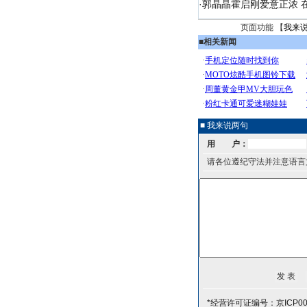
·
郭晶晶霍启刚爱意正浓 在
页面功能 【
我来
■
相关新闻
■ 我来说两句
用 户：
请各位遵纪守法并注意语言
*经营许可证编号：京ICP00