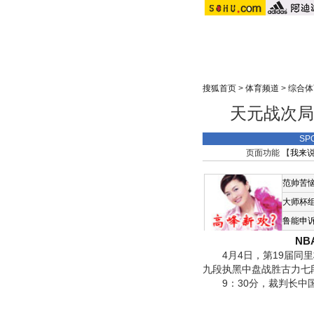
搜狐首页
>
体育频道
>
综合体
天元战次局
SP
页面功能 【
我来
范帅苦
大师杯
鲁能申
N
4月4日，第19届同里
九段执黑中盘战胜古力七段
9：30分，裁判长中国