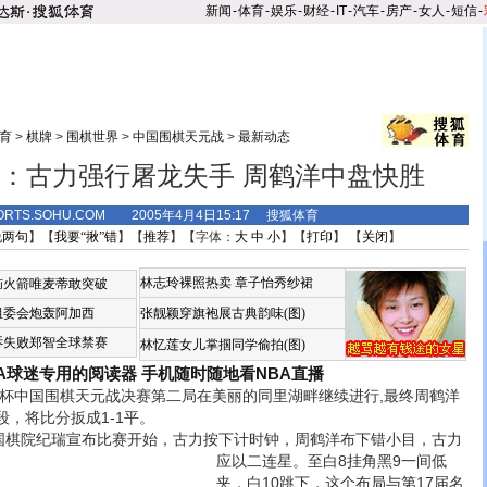
新闻
-
体育
-
娱乐
-
财经
-
IT
-
汽车
-
房产
-
女人
-
短信
-
育
>
棋牌
>
围棋世界
>
中国围棋天元战
>
最新动态
：古力强行屠龙失手 周鹤洋中盘快胜
ORTS.SOHU.COM 2005年4月4日15:17 搜狐体育
说两句
】【
我要“揪”错
】【
推荐
】【字体：
大
中
小
】【
打印
】 【
关闭
】
林志玲裸照热卖
章子怡秀纱裙
恼火箭唯麦蒂敢突破
组委会炮轰阿加西
张靓颖穿旗袍展古典韵味(图)
诉失败郑智全球禁赛
林忆莲女儿掌掴同学偷拍(图)
BA球迷专用的阅读器
手机随时随地看NBA直播
杯中国围棋天元战决赛第二局在美丽的同里湖畔继续进行,最终周鹤洋
，将比分扳成1-1平。
棋院纪瑞宣布比赛开始，古力按下计时钟，周鹤洋布下错小目，古力
应以二连星。
至白8挂角黑9一间低
夹，白10跳下，这个布局与第17届名