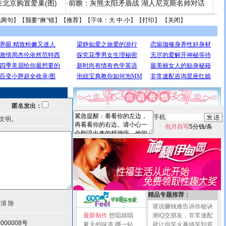
北京购置爱巢(图)
·
前瞻：灰熊太阳矛盾战 湖人尼克斯名帅对话
说两句
】【
我要“揪”错
】【
推荐
】【字体：
大
中
小
】【
打印
】 【
关闭
】
匿名发出：
手机
文明。
包月自写
5分钱/条
精品专题推荐：
谁说赚钱难告诉你秘诀
最新制作
想唱就唱
测IQ交朋友，非常速配
000008号
夏天的味道
哪一站
就让你笑火暴搞笑到底