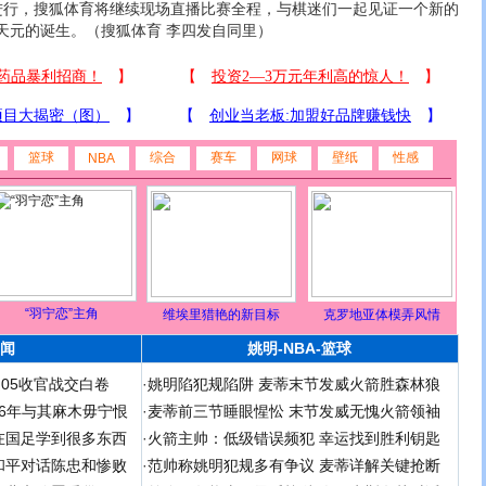
行，搜狐体育将继续现场直播比赛全程，与棋迷们一起见证一个新的
天元的诞生。（搜狐体育 李四发自同里）
篮球
综合
赛车
网球
壁纸
性感
NBA
“羽宁恋”主角
维埃里猎艳的新目标
克罗地亚体模弄风情
闻
姚明-NBA-篮球
足05收官战交白卷
·
姚明陷犯规陷阱 麦蒂末节发威火箭胜森林狼
 06年与其麻木毋宁恨
·
麦蒂前三节睡眼惺忪 末节发威无愧火箭领袖
在国足学到很多东西
·
火箭主帅：低级错误频犯 幸运找到胜利钥匙
和平对话陈忠和惨败
·
范帅称姚明犯规多有争议 麦蒂详解关键抢断