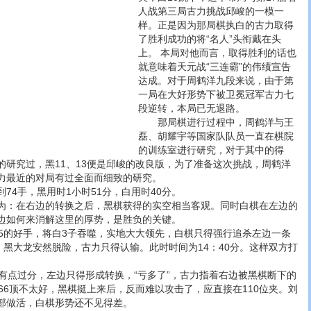
人战第三局古力挑战邱峻的一模一
样。正是因为那局棋执白的古力取得
了胜利成功的将“名人”头衔戴在头
上。 本局对他而言，取得胜利的话也
就意味着天元战“三连霸”的伟绩宣告
达成。对于周鹤洋九段来说，由于第
一局在大好形势下被卫冕冠军古力七
段逆转，本局已无退路。
那局棋进行过程中，周鹤洋与王
磊、胡耀宇等国家队队员一直在棋院
的训练室进行研究，对于其中的得
的研究过，黑11、13便是邱峻的改良版，为了准备这次挑战，周鹤洋
力最近的对局有过全面而细致的研究。
4手，黑用时1小时51分，白用时40分。
：在右边的转换之后，黑棋获得的实空相当客观。同时白棋在左边的
边如何来消解这里的厚势，是胜负的关键。
的好手，将白3子吞噬，实地大大领先，白棋只得强行追杀左边一条
，黑大龙安然脱险，古力只得认输。此时时间为14：40分。这样双方打
点过分，左边只得形成转换，“亏多了”，古力指着右边被黑棋断下的
66顶不太好，黑棋挺上来后，反而难以攻击了，应直接在110位夹。刘
部做活，白棋形势还不见得差。