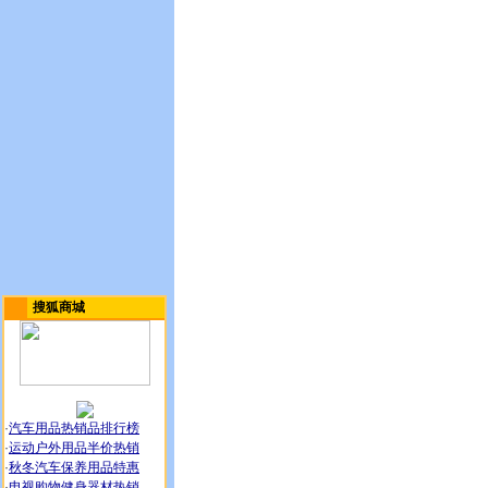
搜狐商城
·
汽车用品热销品排行榜
·
运动户外用品半价热销
·
秋冬汽车保养用品特惠
·
电视购物健身器材热销