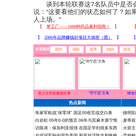
谈到本轮联赛这7名队员中是否会
说：“这要看他们的状态如何了？如
人上场。”
体育图吧
国内
国际
篮球
综合
NBA
“羽宁恋”主角
美少女库娃尴尬性事
维埃
热点新闻
·
朱家军欧战“保零球” 国足05收官战交白卷
·
姚明陷
·
白岩松:05年0-0的预言 06年与其麻木毋宁恨
·
麦蒂前
·
访陈涛：保加利亚很强 在国足学到很多东西
·
火箭主
·
女排冠军杯中国负美国 和平对话陈忠和惨败
·
范帅称