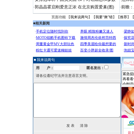
·
郭晶晶霍启刚爱意正浓 在北京购置爱巢(图)
·
前瞻：
页面功能 【
我来说两句
】【
我要“揪”错
】【
推荐
】
■
相关新闻
■ 我来说两句
用 户：
匿名发出：
请各位遵纪守法并注意语言文明。
最