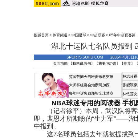
搜狐首页
>
体育频道
>
中国足球
>
中超联赛
>
05年中超联赛第
湖北十运队七名队员报到 
SPORTS.SOHU.COM 2005年4月5日
页面功能 【
我来说两句
】【
我要“揪”错
】【
推荐
】
林志玲裸
范帅苦恼火箭唯麦蒂敢突破
大师杯组委会炮轰阿加西
张靓颖穿
鲁能申诉失败郑智全球禁赛
林忆莲女
NBA球迷专用的阅读器
手机
（记者徐平）本周，武汉队将客
即，裴恩才所期盼的“生力军”——湖
中报到。
这7名球员包括去年就被提拔到一