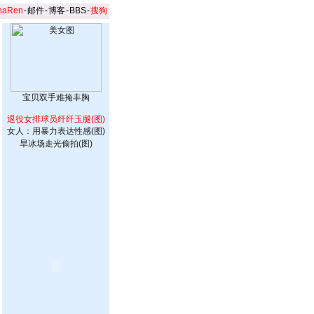
naRen
-
邮件
-
博客
-
BBS
-
搜狗
宝贝双手难掩丰胸
退役女排球员纤纤玉腿(图)
女人：用暴力表达性感(图)
旱冰场走光偷拍(图)