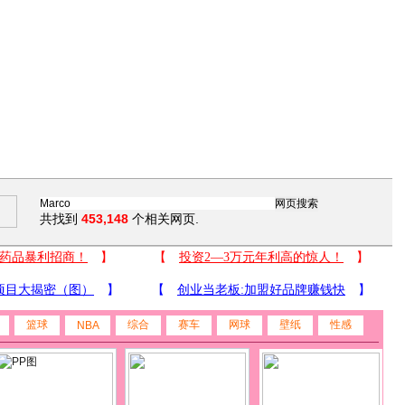
共找到
453,148
个相关网页.
篮球
综合
赛车
网球
壁纸
性感
NBA