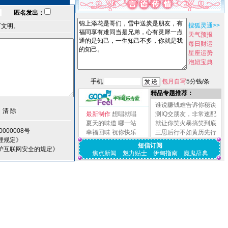
匿名发出：
搜狐灵通>>
言文明。
天气预报
每日财运
星座运势
泡妞宝典
手机
包月自写
5分钱/条
精品专题推荐：
谁说赚钱难告诉你秘诀
最新制作
想唱就唱
测IQ交朋友，非常速配
夏天的味道
哪一站
就让你笑火暴搞笑到底
000008号
幸福回味
祝你快乐
三思后行不如黄历先行
理规定》
短信订阅
护互联网安全的规定》
焦点新闻
魅力贴士
伊甸指南
魔鬼辞典