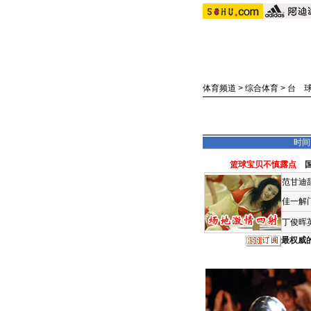
体育频道
>
综合体育
>
台 
时间：
篮球宝贝不慎露点
范甘迪
佳一解
丁俊晖
最权威