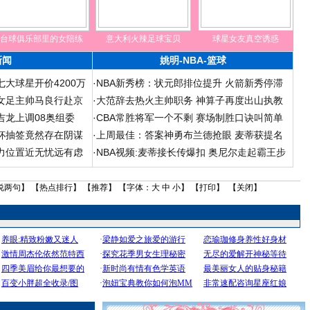
台球俱乐部里的女陪练
意大利火辣足球宝贝
球星女友真空诱惑
新闻
姚明-NBA-篮球
大球星开价4200万
·
NBA新秀榜：状元郎排位提升 火箭新秀停滞
女足主帅马良行赴京
·
大范辞去热火主帅职务 神算子再度出山执教
吉龙上调08奥组委
·
CBA常胜将军一个不剩 赛场制胜口诀叫简单
杯抽签竟然存在阴谋
·
上周最佳：答案神勇布兰德抢眼 麦蒂获提名
力位置近无忧远有虑
·
NBA视频:麦蒂接长传爆扣 奥尼尔走起霸王步
说两句
】 【
热点排行
】 【
推荐
】 【字体：
大
中
小
】 【
打印
】 【
关闭
】