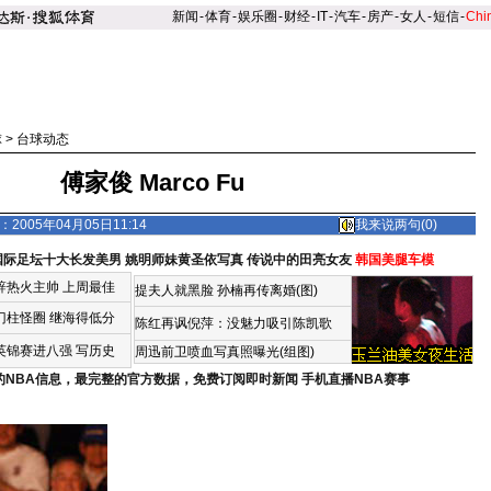
新闻
-
体育
-
娱乐圈
-
财经
-
IT
-
汽车
-
房产
-
女人
-
短信
-
Chi
球
>
台球动态
傅家俊 Marco Fu
2005年04月05日11:14
我来说两句(
0
)
国际足坛十大长发美男
姚明师妹黄圣依写真
传说中的田亮女友
韩国美腿车模
辞热火主帅
上周最佳
提夫人就黑脸 孙楠再传离婚(图)
门柱怪圈
继海得低分
陈红再讽倪萍：没魅力吸引陈凯歌
英锦赛进八强 写历史
周迅前卫喷血写真照曝光(组图)
的NBA信息，最完整的官方数据，免费订阅即时新闻
手机直播NBA赛事