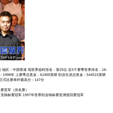
 地区：中国香港 现世界临时排名：第25位 近5个赛季世界排名：16-
业时间：1998年 上赛季总奖金：61900英镑 职业生涯总奖金：544515英镑
 正式比赛单杆最高分：147分
奖赛亚军（排名赛）
克锦标赛冠军 1997年世界职业锦标赛亚洲巡回赛冠军