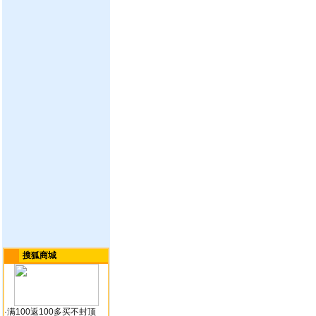
搜狐商城
·
满100返100多买不封顶