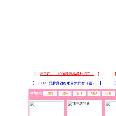
体育图吧
国内
国际
篮球
综合
NBA