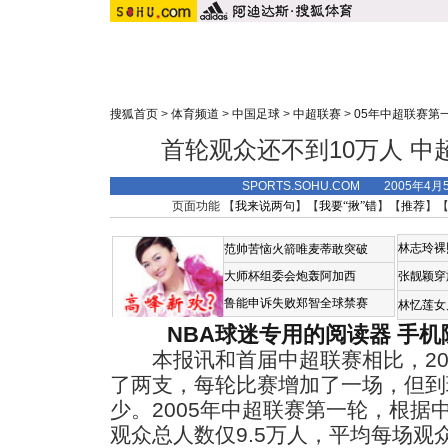
搜狐首页
>
体育频道
>
中国足球
>
中超联赛
>
05年中超联赛第
首轮观众还不到10万人 
SPORTS.SOHU.COM 2005年4
页面功能 【
我来说两句
】【
我要“揪”错
】【
推荐
】
林志玲裸
范帅苦恼火箭唯麦蒂敢突破
大师杯组委会炮轰阿加西
张靓颖穿
鲁能申诉失败郑智全球禁赛
林忆莲女
NBA球迷专用的阅读器
手机
本报讯和首届中超联赛相比，20
了两支，每轮比赛增加了一场，但到
少。2005年中超联赛第一轮，根据
观众总人数仅9.5万人，平均每场观众