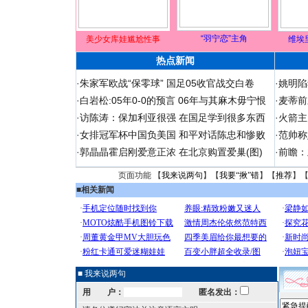
“羽宁恋”主角
美少女库娃尴尬性事
维埃
热点新闻
·
朱家军欧战“保零球” 国足05收官战交白卷
·
姚明陷
·
白岩松:05年0-0的预言 06年与其麻木毋宁恨
·
麦蒂前
·
访陈涛：保加利亚很强 在国足学到很多东西
·
火箭主
·
女排冠军杯中国负美国 和平对话陈忠和惨败
·
范帅称
·
郭晶晶霍启刚爱意正浓 在北京购置爱巢(图)
·
前瞻：
页面功能 【
我来说两句
】【
我要“揪”错
】【
推荐
】
■
相关新闻
■ 我来说两句
用 户：
匿名发出：