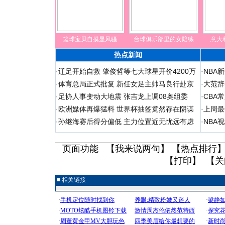
篮球宝贝自摸显风骚
台球俱乐部里的女陪练
意大
热点新闻
·
辽足开始自救 肇俊哲等七大球星开价4200万
·
NBA
·
体育总局正式批复 新任女足主帅马良行赴京
·
大范辞
·
足协人事变动大地震 张吉龙上调08奥组委
·
CBA
·
欧洲媒体再爆猛料 世界杯抽签竟然存在阴谋
·
上周最
·
孙继海赛后得分偏低 主力位置近无忧远有虑
·
NBA
页面功能 【
我来说两句
】 【
热点排行
】
【
打印
】 【
关
■ 相关链接