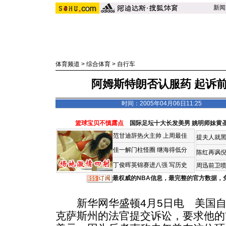
新闻
体育频道
>
综合体育
>
自行车
阿姆斯特朗否认服药 起诉前
时间：2005年04月06日11:25
篮球宝贝不慎露点
国际足坛十大长发美男
姚明师妹黄
范甘迪辞热火主帅
上周最佳
提夫人就黑
佳一解门柱怪圈
继海得低分
陈红再讽
丁俊晖英锦赛进八强 写历史
周迅前卫喷
最权威的NBA信息，最完整的官方数据，
新华网华盛顿4月5日电 美国自
克萨斯州的法官提交诉讼，要求他的前