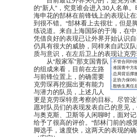
目前最让外界关心的，是克劳琛
的“新人”，究竟谁会进入30人名单
海申花的郜林在前锋钱上的表现让在
到很不错。“郜林看上去很壮，但是
练说道。来自上海国际的于海，在中
凭借良好的表现已让外界开始认识自
仍具有很大的威胁，同样来自武汉队
质与意识，在左后卫上的表现让克劳
从“殷家军”那支国青队
·
不管合同纠
·
准国青中方
的组成来看，目前在左路
·
总局背后撑
与前锋位置上，的确需要
·
足协力保08
克劳琛再挖掘出更有能力
·
殷铁生离任
与潜力的队员，上述几人
更是克劳琛特意考察的目标。尽管这
愿对队员们的表现发表自己的意见，
与奥克斯、卫斯等人闲聊时，面对记
给予了很高的评价。“郜林门前的感
脚选手，速度快，这两天的表现的确