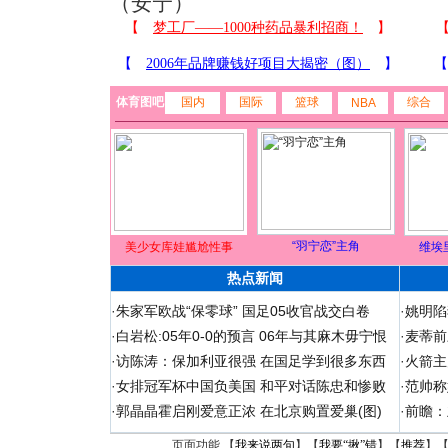
（安宁）
体育图吧
国内
国际
篮球
综合
NBA
“羽宁恋”主角
美少女库娃尴尬性事
维埃
热点新闻
·
朱家军欧战“保零球” 国足05收官战交白卷
·
姚明陷
·
白岩松:05年0-0的预言 06年与其麻木毋宁恨
·
麦蒂前
·
访陈涛：保加利亚很强 在国足学到很多东西
·
火箭主
·
女排冠军杯中国负美国 和平对话陈忠和惨败
·
范帅称
·
郭晶晶霍启刚爱意正浓 在北京购置爱巢(图)
·
前瞻：
页面功能 【
我来说两句
】【
我要“揪”错
】【
推荐
】