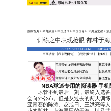
搜狐首页
>
体育频道
>
中国足球
>
中国国青
>
08奥运之星
>
热
训练之中表现抢眼 郜林于
SPORTS.SOHU.COM 2005年4
页面功能 【
我来说两句
】【
我要“揪”错
】【
推荐
】
林志玲裸
范帅苦恼火箭唯麦蒂敢突破
大师杯组委会炮轰阿加西
张靓颖穿
鲁能申诉失败郑智全球禁赛
林忆莲女
NBA球迷专用的阅读器
手机
尽管不到最后一刻，最终入选备战
会向外公布。但是从过去的两天训练
亚青赛的陈涛、赵旭日、王洪亮等人
花
的郜林、
上海国际
的于海、以及武