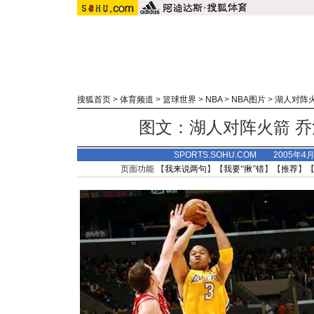
搜狐首页
>
体育频道
>
篮球世界
>
NBA
>
NBA图片
>
湖人对阵
图文：湖人对阵火箭 
SPORTS.SOHU.COM 2005年4
页面功能 【
我来说两句
】【
我要“揪”错
】【
推荐
】