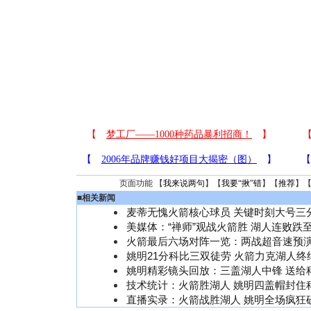
页面功能 【
我来说两句
】【
我要“揪”错
】【
推荐
】
■
相关新闻
麦蒂无愧火箭核心球员 关键时刻大号三
美媒体：“禅师”观战火箭胜 湖人连败跌
火箭最后六场对阵一览：两战超音速预
姚明21分科比三双徒劳 火箭力克湖人终
姚明精彩镜头回放：三盖湖人中锋 送给
技术统计：火箭胜湖人 姚明四盖帽封住
直播实录：火箭战胜湖人 姚明全场疯狂砍