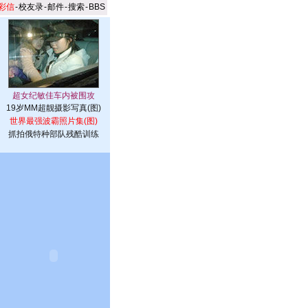
彩信
-
校友录
-
邮件
-
搜索
-
BBS
19岁MM超靓摄影写真(图)
世界最强波霸照片集(图)
抓拍俄特种部队残酷训练