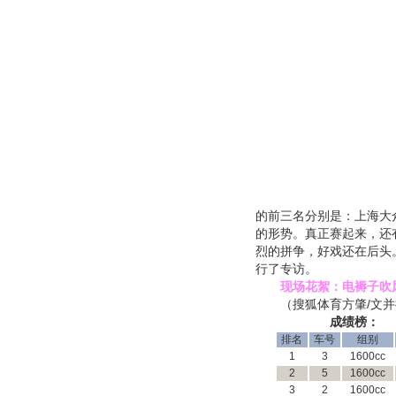
的前三名分别是：上海大
的形势。真正赛起来，还
烈的拼争，好戏还在后头
行了专访。
现场花絮：
电褥子吹
（搜狐体育方肇/文并摄
成绩榜：
排名
车号
组别
1
3
1600cc
2
5
1600cc
3
2
1600cc