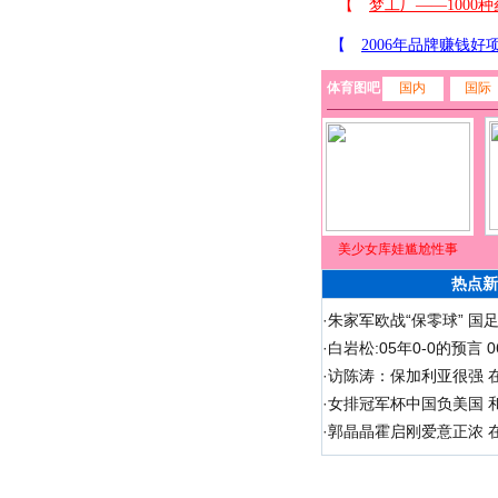
体育图吧
国内
国际
美少女库娃尴尬性事
热点新
·
朱家军欧战“保零球” 国
·
白岩松:05年0-0的预言
·
访陈涛：保加利亚很强 
·
女排冠军杯中国负美国 
·
郭晶晶霍启刚爱意正浓 在