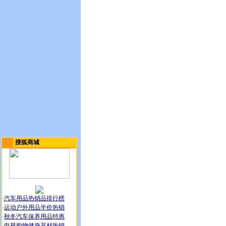
搜狐商城
·
汽车用品热销品排行榜
·
运动户外用品半价热销
·
秋冬汽车保养用品特惠
·
电视购物健身器材热销