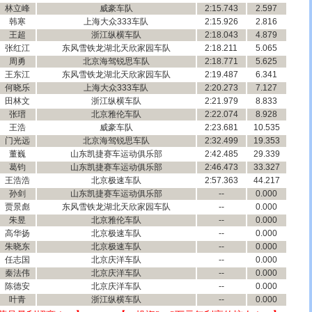
林立峰
威豪车队
2:15.743
2.597
韩寒
上海大众333车队
2:15.926
2.816
王超
浙江纵横车队
2:18.043
4.879
张红江
东风雪铁龙湖北天欣家园车队
2:18.211
5.065
周勇
北京海驾锐思车队
2:18.771
5.625
王东江
东风雪铁龙湖北天欣家园车队
2:19.487
6.341
何晓乐
上海大众333车队
2:20.273
7.127
田林文
浙江纵横车队
2:21.979
8.833
张瑨
北京雅伦车队
2:22.074
8.928
王浩
威豪车队
2:23.681
10.535
门光远
北京海驾锐思车队
2:32.499
19.353
董巍
山东凯捷赛车运动俱乐部
2:42.485
29.339
葛钧
山东凯捷赛车运动俱乐部
2:46.473
33.327
王浩浩
北京极速车队
2:57.363
44.217
孙剑
山东凯捷赛车运动俱乐部
--
0.000
贾景彪
东风雪铁龙湖北天欣家园车队
--
0.000
朱昱
北京雅伦车队
--
0.000
高华扬
北京极速车队
--
0.000
朱晓东
北京极速车队
--
0.000
任志国
北京庆洋车队
--
0.000
秦法伟
北京庆洋车队
--
0.000
陈德安
北京庆洋车队
--
0.000
叶青
浙江纵横车队
--
0.000