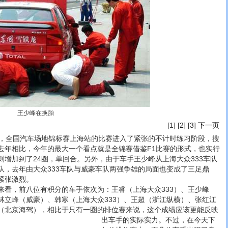
王少峰在换胎
[1] [
2
] [
3
]
下一页
全国汽车场地锦标赛上海站的比赛进入了紧张的不计时练习阶段，搜
去年相比，今年的最大一个看点就是全锦赛借鉴F1比赛的形式，也实行
则增加到了24圈，单回合。另外，由于车手王少峰从上海大众333车队
队，去年由大众333车队与威豪车队两强争雄的局面也变成了三足鼎
紧张激烈。
，前八位有积分的车手依次为：王睿（上海大众333）、王少峰
林立峰（威豪）、韩寒（上海大众333）、王超（浙江纵横）、张红江
（北京海驾），相比于只有一圈的排位赛来说，这个成绩应该更能反映
出车手的实际实力。
不过，在今天下