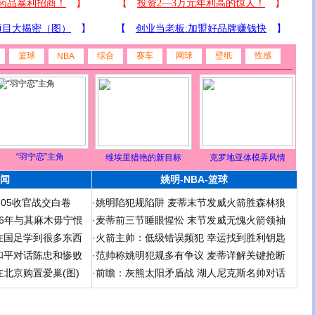
篮球
综合
赛车
网球
壁纸
性感
NBA
“羽宁恋”主角
维埃里猎艳的新目标
克罗地亚体模弄风情
闻
姚明-NBA-篮球
足05收官战交白卷
·
姚明陷犯规陷阱 麦蒂末节发威火箭胜森林狼
 06年与其麻木毋宁恨
·
麦蒂前三节睡眼惺忪 末节发威无愧火箭领袖
在国足学到很多东西
·
火箭主帅：低级错误频犯 幸运找到胜利钥匙
和平对话陈忠和惨败
·
范帅称姚明犯规多有争议 麦蒂详解关键抢断
北京购置爱巢(图)
·
前瞻：灰熊太阳矛盾战 湖人尼克斯名帅对话