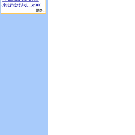
·
摩托罗拉对讲机一对360
更多...