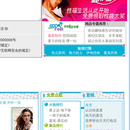
精品专题推荐：
谁说赚钱难告诉你秘诀
最新制作
想唱就唱
测IQ交朋友，非常速配
000008号
夏天的味道
哪一站
就让你笑火暴搞笑到底
理规定》
短信订阅
护互联网安全的规定》
焦点新闻
魅力贴士
伊甸指南
魔鬼辞典