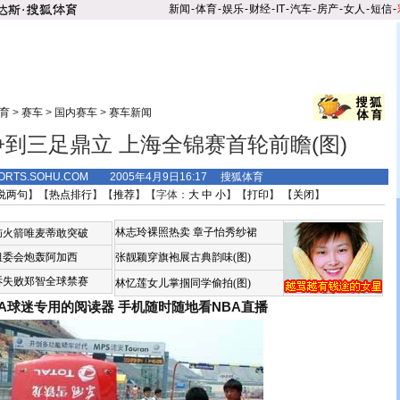
新闻
-
体育
-
娱乐
-
财经
-
IT
-
汽车
-
房产
-
女人
-
短信
-
育
>
赛车
>
国内赛车
>
赛车新闻
到三足鼎立 上海全锦赛首轮前瞻(图)
ORTS.SOHU.COM 2005年4月9日16:17 搜狐体育
说两句
】【
热点排行
】【
推荐
】【字体：
大
中
小
】【
打印
】 【
关闭
】
林志玲裸照热卖
章子怡秀纱裙
恼火箭唯麦蒂敢突破
组委会炮轰阿加西
张靓颖穿旗袍展古典韵味(图)
诉失败郑智全球禁赛
林忆莲女儿掌掴同学偷拍(图)
BA球迷专用的阅读器
手机随时随地看NBA直播