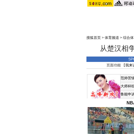
搜狐首页
>
体育频道
>
综合体
从楚汉相争
SP
页面功能 【
我来
范帅苦
大师杯
鲁能申
N