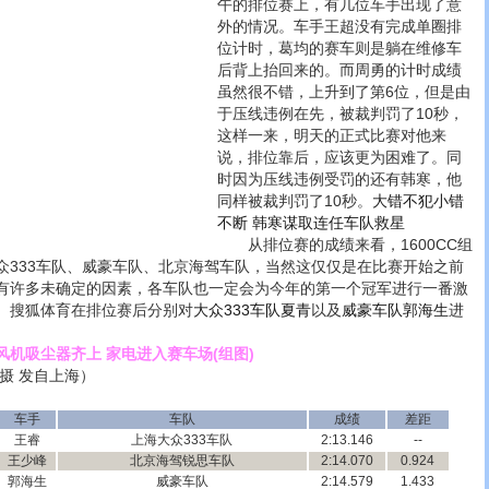
午的排位赛上，有几位车手出现了意
外的情况。车手王超没有完成单圈排
位计时，葛均的赛车则是躺在维修车
后背上抬回来的。而周勇的计时成绩
虽然很不错，上升到了第6位，但是由
于压线违例在先，被裁判罚了10秒，
这样一来，明天的正式比赛对他来
说，排位靠后，应该更为困难了。同
时因为压线违例受罚的还有韩寒，他
同样被裁判罚了10秒。
大错不犯小错
不断 韩寒谋取连任车队救星
从排位赛的成绩来看，1600CC组
众333车队、威豪车队、北京海驾车队，当然这仅仅是在比赛开始之前
有许多未确定的因素，各车队也一定会为今年的第一个冠军进行一番激
。搜狐体育在排位赛后分别对
大众333车队夏青
以及
威豪车队郭海生
进
风机吸尘器齐上 家电进入赛车场(组图)
 发自上海）
车手
车队
成绩
差距
王睿
上海大众333车队
2:13.146
--
王少峰
北京海驾锐思车队
2:14.070
0.924
郭海生
威豪车队
2:14.579
1.433