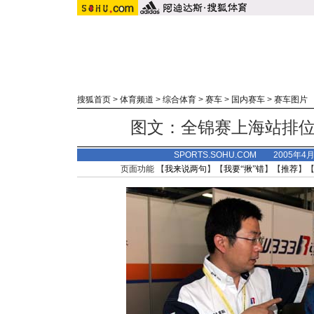
搜狐首页
>
体育频道
>
综合体育
>
赛车
>
国内赛车
>
赛车图片
图文：全锦赛上海站排位
SPORTS.SOHU.COM 2005年4
页面功能 【
我来说两句
】【
我要“揪”错
】【
推荐
】