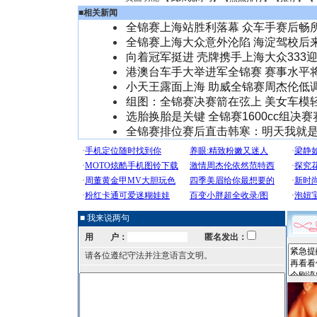
■
相关新闻
全锦赛上海站胜利落幕 众车手赛后畅所
全锦赛上海大众意外沦陷 海淀驾校后来
向着冠军挺进 壳牌携手上海大众333
港澳台车手大举进军全锦赛 赛事水平
小天王露面上海 助威全锦赛周杰伦低调
组图：全锦赛决赛箭在弦上 美女车模
选胎换胎是关键 全锦赛1600cc组决
全锦赛排位赛后直击韩寒：明天我就是
■ 我来说两句
用 户：
匿名发出：
请各位遵纪守法并注意语言文明。