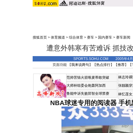
搜狐首页
>
体育频道
>
综合体育
>
赛车
>
国内赛车
>
赛车新闻
遭意外韩寒有苦难诉 抓技改
SPORTS.SOHU.COM 2005年4
页面功能 【
我来说两句
】【
热点排行
】【
推荐
】【
林志玲裸
范帅苦恼火箭唯麦蒂敢突破
大师杯组委会炮轰阿加西
张靓颖穿
鲁能申诉失败郑智全球禁赛
林忆莲女
NBA球迷专用的阅读器
手机