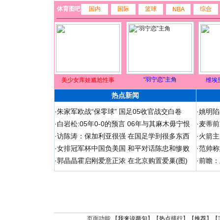
体育图吧
国内
国际
篮球
综合
NBA
“羽宁恋”主角
美少女库娃尴尬性事
维埃
热点新闻
·
朱家军欧战“保零球” 国足05收官战交白卷
·
姚明陷
·
白岩松:05年0-0的预言 06年与其麻木毋宁恨
·
麦蒂前
·
访陈涛：保加利亚很强 在国足学到很多东西
·
火箭主
·
女排冠军杯中国负美国 和平对话陈忠和惨败
·
范帅称
·
郭晶晶霍启刚爱意正浓 在北京购置爱巢(图)
·
前瞻：
页面功能 【
我来说两句
】【
热点排行
】【
推荐
】【