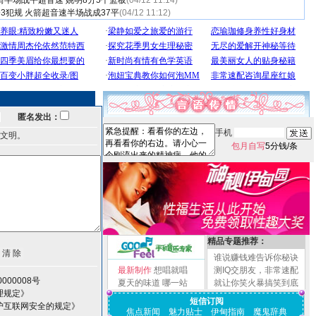
箭半场战平超音速 姚明8分5个篮板
(04/12 11:14)
3犯规 火箭超音速半场战成37平
(04/12 11:12)
匿名发出：
手机
文明。
包月自写
5分钱/条
精品专题推荐：
谁说赚钱难告诉你秘诀
最新制作
想唱就唱
测IQ交朋友，非常速配
000008号
夏天的味道
哪一站
就让你笑火暴搞笑到底
理规定》
短信订阅
护互联网安全的规定》
焦点新闻
魅力贴士
伊甸指南
魔鬼辞典