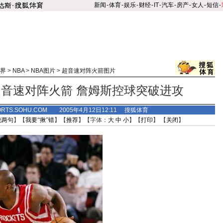
新闻
-
体育
-
娱乐
-
财经
-
IT
-
汽车
-
房产
-
女人
-
短信
-
界
>
NBA
>
NBA图片
>
超音速对阵火箭图片
音速对阵火箭 詹姆斯控球突破进攻
ORTS.SOHU.COM 2005年4月12日12:11 搜狐体育
说两句
】【
我要“揪”错
】【
推荐
】【字体：
大
中
小
】【
打印
】 【
关闭
】