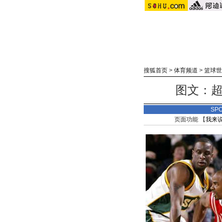
搜狐首页
>
体育频道
>
篮球世
图文：超
SP
页面功能 【
我来