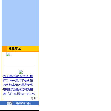
搜狐商城
·
汽车用品热销品排行榜
·
运动户外用品半价热销
·
秋冬汽车保养用品特惠
·
电视购物健身器材热销
·
摩托罗拉对讲机一对360
更多...
-- 给编辑写信