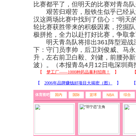
比赛都平了，但明天的比赛对青岛队
艰苦归艰苦，殷铁生似乎已经从
汉这两场比赛中找到了信心：“明天
轮比赛获胜带来的积极因素，挖掘队
极拼抢，全力以赴打好比赛，争取拿
明天青岛队将排出361阵型迎战
下：守门员李帅，后卫刘俊威、马永
升，左右前卫白毅、刘健，前腰孙新
波
）。（本报青岛4月12日电深圳商
体育图吧
国内
国际
篮球
综合
NBA