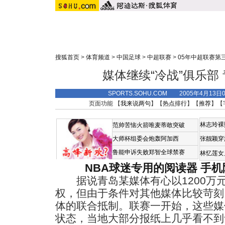
搜狐首页
>
体育频道
>
中国足球
>
中超联赛
>
05年中超联赛第
媒体继续“冷战”俱乐部
SPORTS.SOHU.COM 2005年4月13
页面功能 【
我来说两句
】【
热点排行
】【
推荐
】【
林志玲裸
范帅苦恼火箭唯麦蒂敢突破
大师杯组委会炮轰阿加西
张靓颖穿
鲁能申诉失败郑智全球禁赛
林忆莲女
NBA球迷专用的阅读器
手机
据说青岛某媒体有心以1200万
权，但由于条件对其他媒体比较苛刻
体的联合抵制。联赛一开始，这些媒
状态，当地大部分报纸上几乎看不到