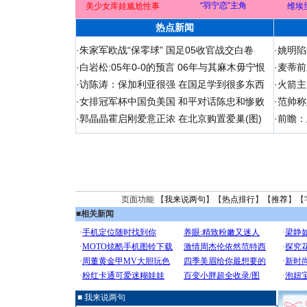
“羽宁恋”主角
美少女库娃尴尬性事
维埃
热点新闻
·
朱家军欧战“保零球” 国足05收官战交白卷
·
姚明陷
·
白岩松:05年0-0的预言 06年与其麻木毋宁恨
·
麦蒂前
·
访陈涛：保加利亚很强 在国足学到很多东西
·
火箭主
·
女排冠军杯中国负美国 和平对话陈忠和惨败
·
范帅称
·
郭晶晶霍启刚爱意正浓 在北京购置爱巢(图)
·
前瞻：
页面功能 【
我来说两句
】【
热点排行
】【
推荐
】【
■
相关新闻
■ 我来说两句