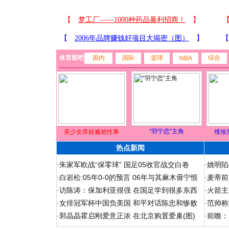
体育图吧
国内
国际
篮球
综合
NBA
“羽宁恋”主角
美少女库娃尴尬性事
维埃
热点新闻
·
朱家军欧战“保零球” 国足05收官战交白卷
·
姚明陷
·
白岩松:05年0-0的预言 06年与其麻木毋宁恨
·
麦蒂前
·
访陈涛：保加利亚很强 在国足学到很多东西
·
火箭主
·
女排冠军杯中国负美国 和平对话陈忠和惨败
·
范帅称
·
郭晶晶霍启刚爱意正浓 在北京购置爱巢(图)
·
前瞻：