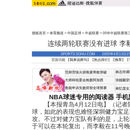
搜狐首页
>
体育频道
>
中国足球
>
中超联赛
>
05年中超联赛第
连续两轮联赛没有进球 李
SPORTS.SOHU.COM 2005年4月13日1
页面功能 【
我来说两句
】【
热点排行
】【
推荐
】【
林志玲裸
范帅苦恼火箭唯麦蒂敢突破
大师杯组委会炮轰阿加西
张靓颖穿
鲁能申诉失败郑智全球禁赛
林忆莲女
NBA球迷专用的阅读器
手机
【本报青岛4月12日电】（记者
球，如此的表现也难怪
深圳健力宝
足
攻。不过对健力宝队有利的是，上轮
于可以在本轮复出，而李毅在11号