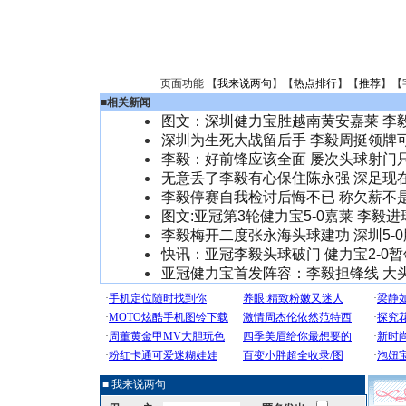
页面功能 【
我来说两句
】【
热点排行
】【
推荐
】【
■
相关新闻
图文：深圳健力宝胜越南黄安嘉莱 李
深圳为生死大战留后手 李毅周挺领牌
李毅：好前锋应该全面 屡次头球射门
无意丢了李毅有心保住陈永强 深足现
李毅停赛自我检讨后悔不已 称欠薪不
图文:亚冠第3轮健力宝5-0嘉莱 李毅
李毅梅开二度张永海头球建功 深圳5-
快讯：亚冠李毅头球破门 健力宝2-0
亚冠健力宝首发阵容：李毅担锋线 大
■ 我来说两句