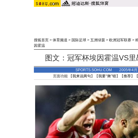
搜狐首页
>
体育频道
>
国际足球
>
五洲绿茵
>
欧洲冠军联赛
>
因霍温
图文：冠军杯埃因霍温VS里
SPORTS.SOHU.COM 2005年4
页面功能 【
我来说两句
】【
我要“揪”错
】【
推荐
】