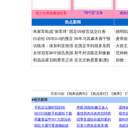
“羽宁恋”主角
美少女库娃尴尬性事
维埃
热点新闻
·
朱家军欧战“保零球” 国足05收官战交白卷
·
姚明陷
·
白岩松:05年0-0的预言 06年与其麻木毋宁恨
·
麦蒂前
·
访陈涛：保加利亚很强 在国足学到很多东西
·
火箭主
·
女排冠军杯中国负美国 和平对话陈忠和惨败
·
范帅称
·
郭晶晶霍启刚爱意正浓 在北京购置爱巢(图)
·
前瞻：
页面功能 【
我来说两句
】【
热点排行
】【
推荐
】【
■
相关新闻