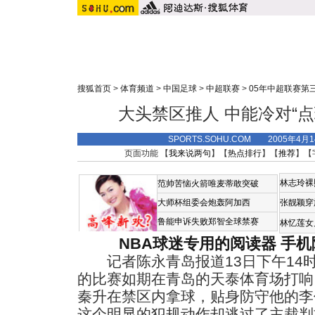
搜狐首页
>
体育频道
>
中国足球
>
中超联赛
>
05年中超联赛第
大头禁区推人 中能冷对“
SPORTS.SOHU.COM 2005年4月
页面功能 【
我来说两句
】【
热点排行
】【
推荐
】【
林志玲裸
范帅苦恼火箭唯麦蒂敢突破
大师杯组委会炮轰阿加西
张靓颖穿
鲁能申诉失败郑智全球禁赛
林忆莲女
NBA球迷专用的阅读器
手机
记者陈永青岛报道13日下午14时
的比赛如期在青岛的天泰体育场打响
秦升在禁区内拿球，贴身防守他的李
这个明显的犯规动作却逃过了主裁判