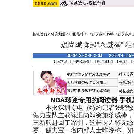
搜狐首页
>
体育频道
>
中国足球
>
中超联赛
>
05年中超联赛第
迟尚斌挥起“杀威棒” 
SPORTS.SOHU.COM 2005年4月1
页面功能 【
我来说两句
】【
热点排行
】【
推荐
】【
林志玲裸
范帅苦恼火箭唯麦蒂敢突破
大师杯组委会炮轰阿加西
张靓颖穿
鲁能申诉失败郑智全球禁赛
林忆莲女
NBA球迷专用的阅读器
手机
本报深圳专电（特约记者张晓敏
健力宝队主教练迟尚斌突施杀威棒，
王新欣赶回了深圳，这样两人将无缘
赛。健力宝一名内部人士昨晚称，如