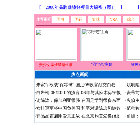
体育图吧
国内
国际
篮球
综合
NBA
“羽宁恋”主角
美少女库娃尴尬性事
维埃
热点新闻
·
朱家军欧战“保零球” 国足05收官战交白卷
·
姚明陷
·
白岩松:05年0-0的预言 06年与其麻木毋宁恨
·
麦蒂前
·
访陈涛：保加利亚很强 在国足学到很多东西
·
火箭主
·
女排冠军杯中国负美国 和平对话陈忠和惨败
·
范帅称
·
郭晶晶霍启刚爱意正浓 在北京购置爱巢(图)
·
前瞻：