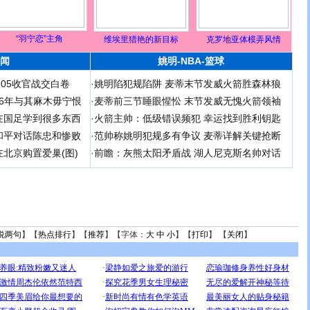
“羽宁恋”主角
维埃里猎艳的新目标
克罗地亚体模弄风情
闻
姚明-NBA-篮球
足05收官战交白卷
·
姚明陷犯规陷阱 麦蒂末节发威火箭胜森林狼
 06年与其麻木毋宁恨
·
麦蒂前三节睡眼惺忪 末节发威无愧火箭领袖
在国足学到很多东西
·
火箭主帅：低级错误频犯 幸运找到胜利钥匙
和平对话陈忠和惨败
·
范帅称姚明犯规多有争议 麦蒂详解关键抢断
北京购置爱巢(图)
·
前瞻：灰熊太阳矛盾战 湖人尼克斯名帅对话
说两句
】【
热点排行
】【
推荐
】【字体：
大
中
小
】【
打印
】 【
关闭
】