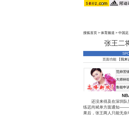
搜狐首页
>
体育频道
>
中国足
张王二
SP
页面功能 【
我来
范帅苦
大师杯
鲁能申
N
还没来得及在深圳队里
练迟尚斌单方面通知——
果后，张王两人只能无奈