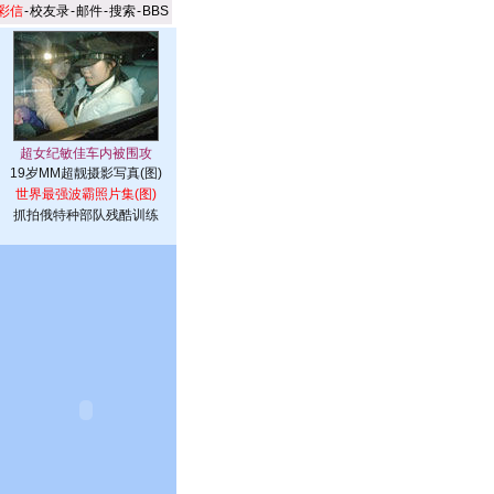
彩信
-
校友录
-
邮件
-
搜索
-
BBS
19岁MM超靓摄影写真(图)
世界最强波霸照片集(图)
抓拍俄特种部队残酷训练