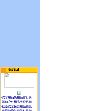
搜狐商城
·
汽车用品热销品排行榜
·
运动户外用品半价热销
·
秋冬汽车保养用品特惠
·
电视购物健身器材热销