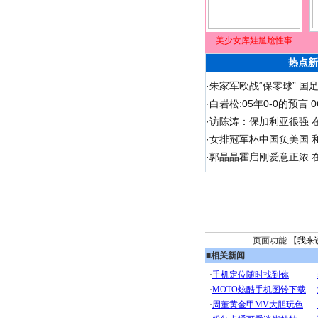
美少女库娃尴尬性事
热点新
·
朱家军欧战“保零球” 国
·
白岩松:05年0-0的预言
·
访陈涛：保加利亚很强 
·
女排冠军杯中国负美国 
·
郭晶晶霍启刚爱意正浓 在
页面功能 【
我来
■
相关新闻