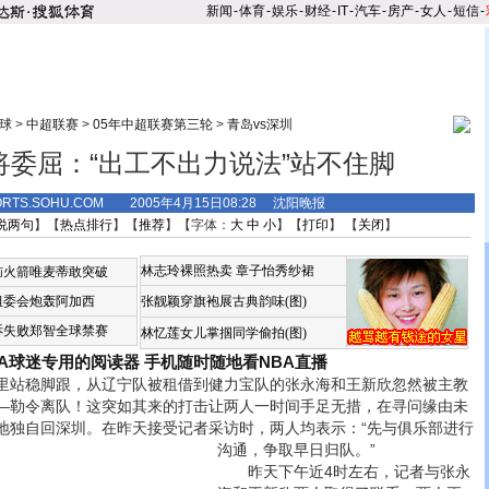
新闻
-
体育
-
娱乐
-
财经
-
IT
-
汽车
-
房产
-
女人
-
短信
-
球
>
中超联赛
>
05年中超联赛第三轮
>
青岛vs深圳
将委屈：“出工不出力说法”站不住脚
ORTS.SOHU.COM 2005年4月15日08:28 沈阳晚报
说两句
】【
热点排行
】【
推荐
】【字体：
大
中
小
】【
打印
】 【
关闭
】
林志玲裸照热卖
章子怡秀纱裙
恼火箭唯麦蒂敢突破
组委会炮轰阿加西
张靓颖穿旗袍展古典韵味(图)
诉失败郑智全球禁赛
林忆莲女儿掌掴同学偷拍(图)
BA球迷专用的阅读器
手机随时随地看NBA直播
站稳脚跟，从辽宁队被租借到健力宝队的张永海和王新欣忽然被主教
—勒令离队！这突如其来的打击让两人一时间手足无措，在寻问缘由未
地独自回深圳。
在昨天接受记者采访时，两人均表示：“先与俱乐部进行
沟通，争取早日归队。”
昨天下午近4时左右，记者与张永