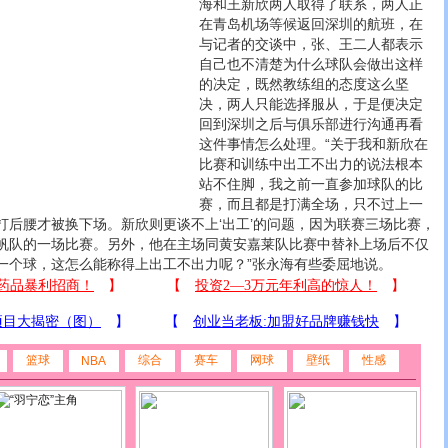
海和王新欣两人取得了联系，两人正
在青岛机场等候返回深圳的航班，在
与记者的交谈中，张、王二人都表示
自己也不清楚为什么球队会做出这样
的决定，既然教练组的态度这么坚
决，两人只能选择服从，于是便决定
回到深圳之后与俱乐部进行沟通再看
这件事情怎么处理。“关于我和新欣在
比赛和训练中出工不出力的说法根本
站不住脚，我之前一直参加球队的比
赛，而且都是打满全场，只不过上一
打后腰才被换下场。新欣则更谈不上‘出工’的问题，因为联赛三场比赛，
帆队的一场比赛。另外，他在主场同黄安嘉莱队比赛中替补上场后不仅
一个球，这怎么能称得上出工不出力呢？”张永海有些委屈地说。
篮球
综合
赛车
网球
壁纸
性感
NBA