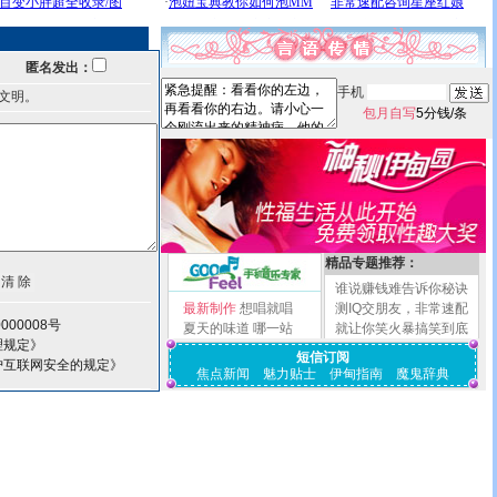
匿名发出：
手机
文明。
包月自写
5分钱/条
精品专题推荐：
谁说赚钱难告诉你秘诀
最新制作
想唱就唱
测IQ交朋友，非常速配
000008号
夏天的味道
哪一站
就让你笑火暴搞笑到底
理规定》
短信订阅
护互联网安全的规定》
焦点新闻
魅力贴士
伊甸指南
魔鬼辞典