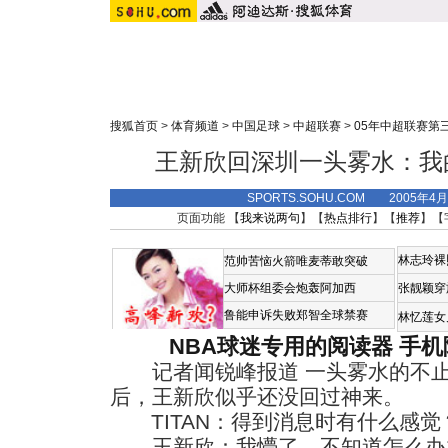
搜狐首页
>
体育频道
>
中国足球
>
中超联赛
>
05年中超联赛第
王新欣回深圳一头雾水：我
SPORTS.SOHU.COM 2005年4
页面功能 【
我来说两句
】【
热点排行
】【
推荐
】【
林志玲裸
范帅苦恼火箭唯麦蒂敢突破
大师杯组委会炮轰阿加西
张靓颖穿
鲁能申诉失败郑智全球禁赛
林忆莲女
NBA球迷专用的阅读器
手机
记者闻锐峰报道 一头雾水的不止
后，王新欣似乎还没回过神来。
TITAN：得到消息时有什么感觉
王新欣：我懵了，不知道怎么办