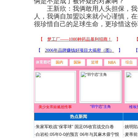
俩是不是成了被怀疑的对象啊？
王新欣：我俩敢用人头担保，我
人，我俩自加盟以来就小心谨慎，在
很珍惜自己的足球生命，更珍惜这份
体育图吧
国内
国际
篮球
综合
NBA
“羽宁恋”主角
美少女库娃尴尬性事
维埃
热点新闻
·
朱家军欧战“保零球” 国足05收官战交白卷
·
姚明陷
·
白岩松:05年0-0的预言 06年与其麻木毋宁恨
·
麦蒂前