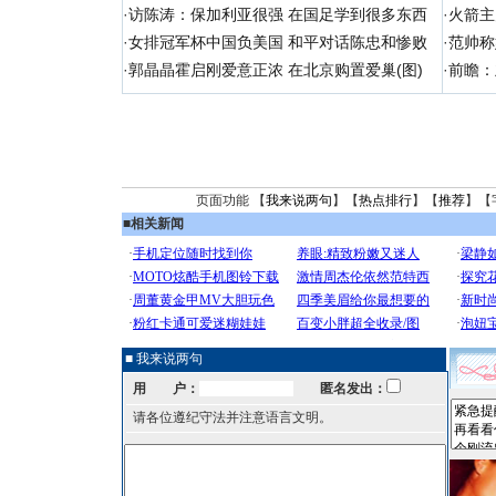
·
访陈涛：保加利亚很强 在国足学到很多东西
·
火箭主
·
女排冠军杯中国负美国 和平对话陈忠和惨败
·
范帅称
·
郭晶晶霍启刚爱意正浓 在北京购置爱巢(图)
·
前瞻：
页面功能 【
我来说两句
】【
热点排行
】【
推荐
】【
■
相关新闻
■ 我来说两句
用 户：
匿名发出：
请各位遵纪守法并注意语言文明。