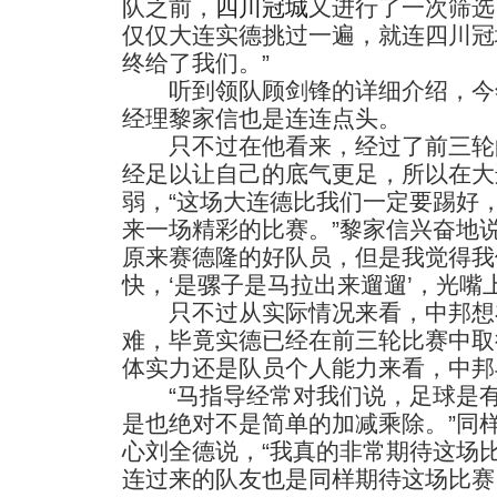
队之前，
四川冠城
又进行了一次筛选
仅仅大连实德挑过一遍，就连四川冠
终给了我们。”
听到领队顾剑锋的详细介绍，今
经理黎家信也是连连点头。
只不过在他看来，经过了前三轮
经足以让自己的底气更足，所以在大
弱，“这场大连德比我们一定要踢好
来一场精彩的比赛。”黎家信兴奋地
原来赛德隆的好队员，但是我觉得我
快，‘是骡子是马拉出来遛遛’，光嘴
只不过从实际情况来看，中邦想
难，毕竟实德已经在前三轮比赛中取
体实力还是队员个人能力来看，中邦
“马指导经常对我们说，足球是有
是也绝对不是简单的加减乘除。”同
心刘全德说，“我真的非常期待这场
连过来的队友也是同样期待这场比赛