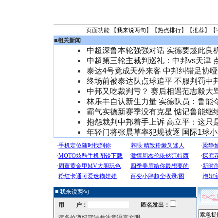
页面功能 【
我来说两句
】【
热点排行
】【
推荐
】【
■
相关新闻
中超深鲁本轮强强对话 实德要趁此良
中超第三轮主裁判巡礼：中邦vs天津 
泰达4号竟成天外来客 中邦纠错足协
终场前被泰达队点球追平 不服判罚中
中邦又吃裁判亏？ 赛后相遇范志毅大
林乐丰自认新生力量 实德队员：鲁能
霸气实德新赛季没有克星 惦记鲁能继
抱怨裁判中邦着手上诉 高立平：这只
年轻门将张晨草率犯规被逐 国际1球
■ 我来说两句
用 户：
匿名发出：
请各位遵纪守法并注意语言文明。