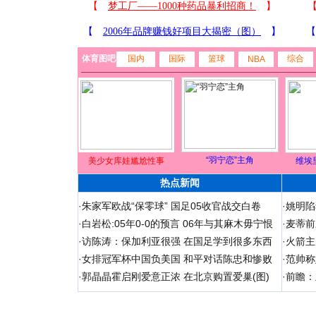
体育图吧
国内
国际
篮球
综合
NBA
“羽宁恋”主角
美少女库娃尴尬性事
维埃
热点新闻
·
朱家军欧战“保零球” 国足05收官战交白卷
·
姚明陷
·
白岩松:05年0-0的预言 06年与其麻木毋宁恨
·
麦蒂前
·
访陈涛：保加利亚很强 在国足学到很多东西
·
火箭主
·
女排冠军杯中国负美国 和平对话陈忠和惨败
·
范帅称
·
郭晶晶霍启刚爱意正浓 在北京购置爱巢(图)
·
前瞻：