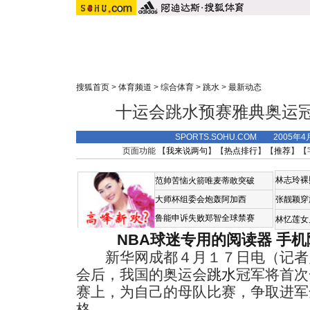
搜狐首页
>
体育频道
>
综合体育
>
跳水
>
最新动态
十运会跳水预赛雅典奥运
SPORTS.SOHU.COM 2005年4
页面功能 【
我来说两句
】【
热点排行
】【
推荐
】【
林志玲裸
范帅苦恼火箭唯麦蒂敢突破
大师杯组委会炮轰阿加西
张靓颖穿
鲁能申诉失败郑智全球禁赛
林忆莲女
NBA球迷专用的阅读器
手机
新华网成都４月１７日电（记者
会后，我国的奥运会
跳水
冠军将首次
赛上，为自己的母队比赛，争取进军
格。