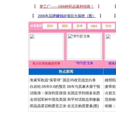
体育图吧
国内
国际
篮球
综合
NBA
“羽宁恋”主角
美少女库娃尴尬性事
维埃
热点新闻
·
朱家军欧战“保零球” 国足05收官战交白卷
·
姚明陷
·
白岩松:05年0-0的预言 06年与其麻木毋宁恨
·
麦蒂前
·
访陈涛：保加利亚很强 在国足学到很多东西
·
火箭主
·
女排冠军杯中国负美国 和平对话陈忠和惨败
·
范帅称
·
郭晶晶霍启刚爱意正浓 在北京购置爱巢(图)
·
前瞻：